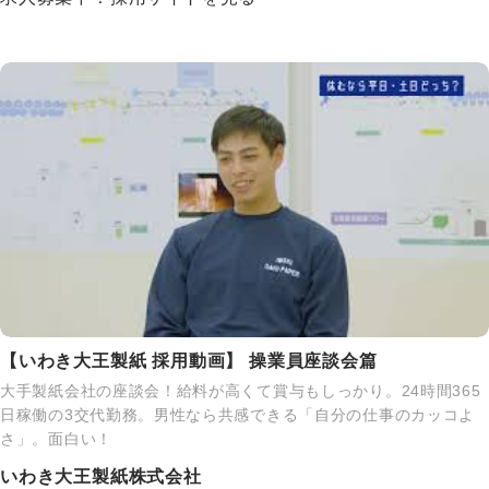
【いわき大王製紙 採用動画】 操業員座談会篇
大手製紙会社の座談会！給料が高くて賞与もしっかり。24時間365
日稼働の3交代勤務。男性なら共感できる「自分の仕事のカッコよ
さ」。面白い！
いわき大王製紙株式会社