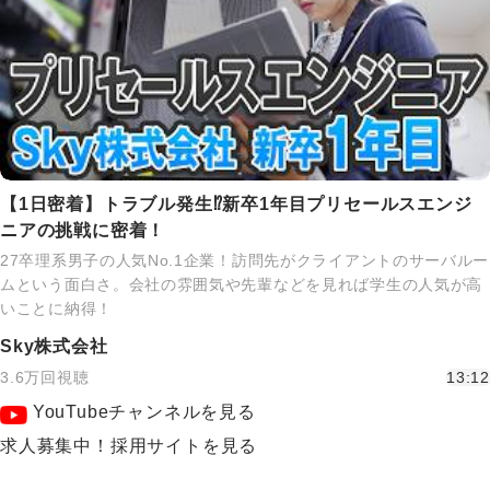
【1日密着】トラブル発生⁉新卒1年目プリセールスエンジ
ニアの挑戦に密着！
27卒理系男子の人気No.1企業！訪問先がクライアントのサーバルー
ムという面白さ。会社の雰囲気や先輩などを見れば学生の人気が高
いことに納得！
Sky株式会社
3.6万回視聴
13:12
YouTubeチャンネルを見る
求人募集中！採用サイトを見る