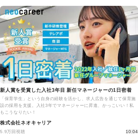
新人賞を受賞した入社3年目 新任マネージャーの1日密着
「保育学生」という自身の経験を活かし、求人広告を通じて保育施
設の採用を支援。入社3年でマネージャーに昇進、かっこいい！私
もこうなりたい！
株式会社ネオキャリア
5.9万回視聴
10:04