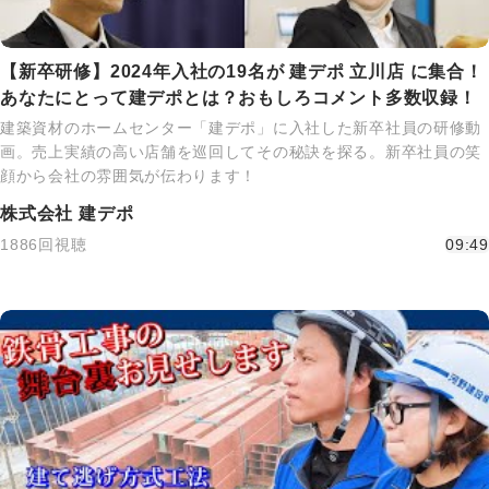
【新卒研修】2024年入社の19名が 建デポ 立川店 に集合！
あなたにとって建デポとは？おもしろコメント多数収録！
建築資材のホームセンター「建デポ」に入社した新卒社員の研修動
画。売上実績の高い店舗を巡回してその秘訣を探る。新卒社員の笑
顔から会社の雰囲気が伝わります！
株式会社 建デポ
1886回視聴
09:49