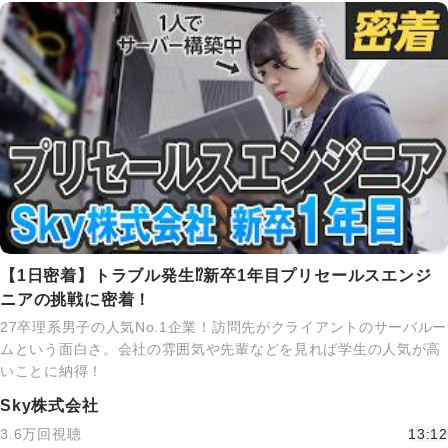
【1日密着】トラブル発生⁉新卒1年目プリセールスエンジ
ニアの挑戦に密着！
27卒理系男子の人気No.1企業！訪問先がクライアントのサーバルー
ムという面白さ。会社の雰囲気や先輩などを見れば学生の人気が高
いことに納得！
Sky株式会社
3.6万回視聴
13:12