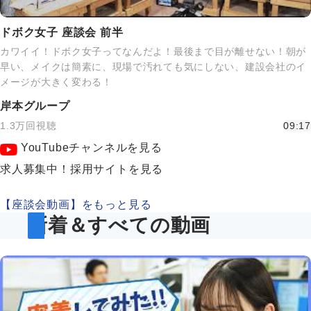
ドボク女子 座談会 前半
カワイイ！ドボク女子ってなんだよ！最後まで目が離せない！朝が
早い、メイクは簡素に、現場で汚れても気にしない、建設会社のイ
メージが大きく変わる！
岸本グループ
1.3万回視聴
09:17
YouTubeチャンネルを見る
求人募集中！採用サイトを見る
【座談会動画】をもっと見る
新着＆すべての動画