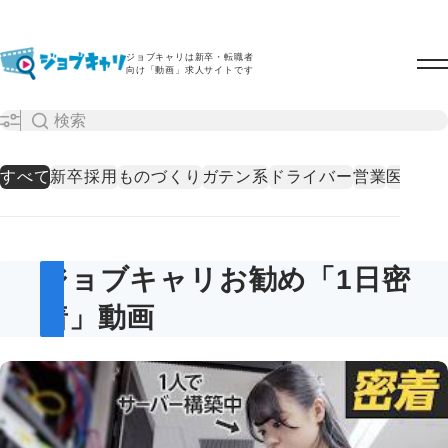
ジョブキャリは新卒・転職者
向け「動画」求人サイトです
すべて
新卒採用
ものづくり
ガテン系
ドライバー
営業
医療・
ジョブキャリお勧め「1日密
着」動画