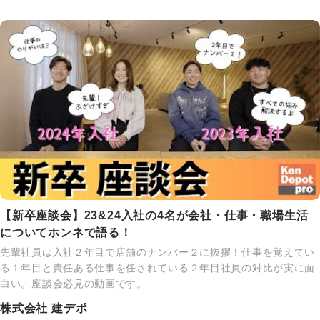
【新卒座談会】23&24入社の4名が会社・仕事・職場生活
についてホンネで語る！
先輩社員は入社２年目で店舗のナンバー２に抜擢！仕事を覚えてい
る１年目と責任ある仕事を任されている２年目社員の対比が実に面
白い。座談会必見の動画です。
株式会社 建デポ