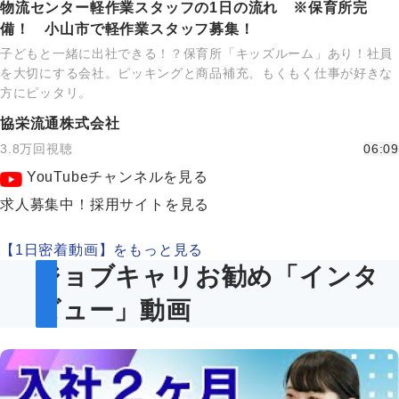
物流センター軽作業スタッフの1日の流れ ※保育所完
備！ 小山市で軽作業スタッフ募集！
子どもと一緒に出社できる！？保育所「キッズルーム」あり！社員
を大切にする会社。ピッキングと商品補充、もくもく仕事が好きな
方にピッタリ。
協栄流通株式会社
3.8万回視聴
06:09
YouTubeチャンネルを見る
求人募集中！採用サイトを見る
【1日密着動画】をもっと見る
ジョブキャリお勧め「インタ
ビュー」動画