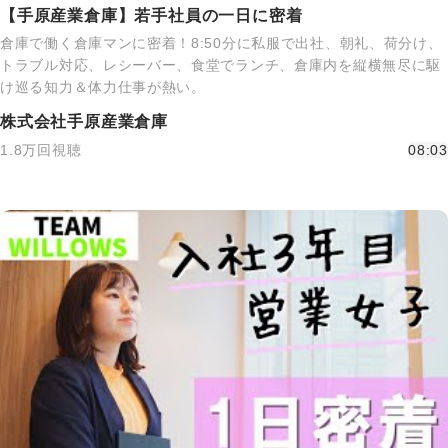
【手原産業倉庫】若手社員の一日に密着
倉庫で働く倉庫マンに密着！8:50分に私服で出社、朝礼、荷分け、
トラブル対応、レシーバー、食堂でランチ、倉庫内を縦横無尽に駆
け巡る知力＆体力仕事が熱い。
株式会社手原産業倉庫
1.8万回視聴
08:03