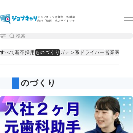
ジョブキャリは新卒・転職者
向け「動画」求人サイトです
すべて
新卒採用
ものづくり
ガテン系
ドライバー
営業
医療・
ものづくり