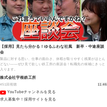
【採用】見たら分かる！ゆるふわな社風 新卒・中途座談
会
製品に対する思い、仕事の面白さ、休暇が取りやすく残業がほとん
どない――ぜひ見て欲しい鉄工所の座談会！転職先の候補にきっと
入ります。
株式会社宇根鉄工所
451回視聴
11:46
YouTubeチャンネルを見る
求人募集中！採用サイトを見る