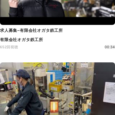
求人募集−有限会社オガタ鉄工所
有限会社オガタ鉄工所
652回視聴
00:34