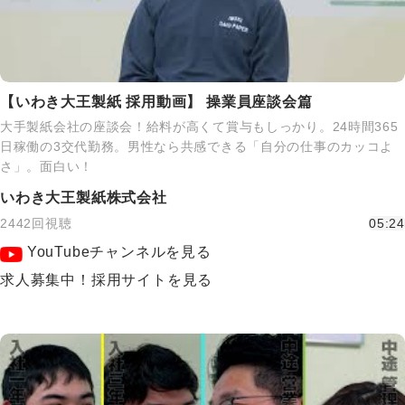
【いわき大王製紙 採用動画】 操業員座談会篇
大手製紙会社の座談会！給料が高くて賞与もしっかり。24時間365
日稼働の3交代勤務。男性なら共感できる「自分の仕事のカッコよ
さ」。面白い！
いわき大王製紙株式会社
2442回視聴
05:24
YouTubeチャンネルを見る
求人募集中！採用サイトを見る