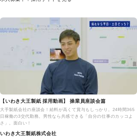
【いわき大王製紙 採用動画】 操業員座談会篇
大手製紙会社の座談会！給料が高くて賞与もしっかり。24時間365
日稼働の3交代勤務。男性なら共感できる「自分の仕事のカッコよ
さ」。面白い！
いわき大王製紙株式会社