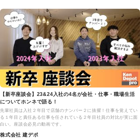
【新卒座談会】23&24入社の4名が会社・仕事・職場生活
についてホンネで語る！
先輩社員は入社２年目で店舗のナンバー２に抜擢！仕事を覚えてい
る１年目と責任ある仕事を任されている２年目社員の対比が実に面
白い。座談会必見の動画です。
株式会社 建デポ