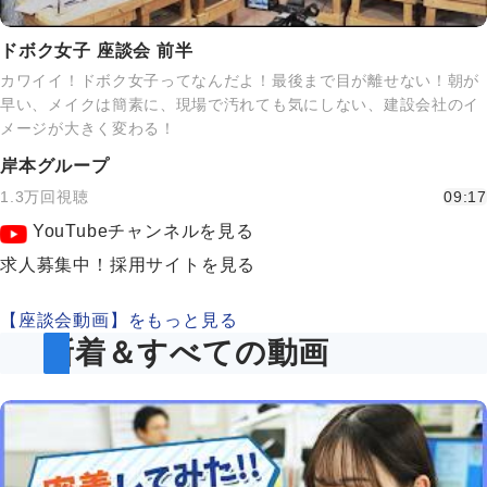
ドボク女子 座談会 前半
カワイイ！ドボク女子ってなんだよ！最後まで目が離せない！朝が
早い、メイクは簡素に、現場で汚れても気にしない、建設会社のイ
メージが大きく変わる！
岸本グループ
1.3万回視聴
09:17
YouTubeチャンネルを見る
求人募集中！採用サイトを見る
【座談会動画】をもっと見る
新着＆すべての動画