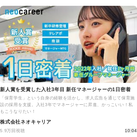
新人賞を受賞した入社3年目 新任マネージャーの1日密着
「保育学生」という自身の経験を活かし、求人広告を通じて保育施
設の採用を支援。入社3年でマネージャーに昇進、かっこいい！私
もこうなりたい！
株式会社ネオキャリア
5.9万回視聴
10:04