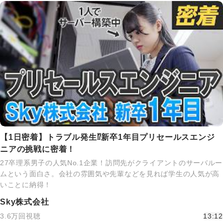
【1日密着】トラブル発生⁉新卒1年目プリセールスエンジ
ニアの挑戦に密着！
27卒理系男子の人気No.1企業！訪問先がクライアントのサーバルー
ムという面白さ。会社の雰囲気や先輩などを見れば学生の人気が高
いことに納得！
Sky株式会社
3.6万回視聴
13:12