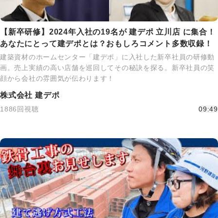
【新卒研修】2024年入社の19名が 建デポ 立川店 に集合！
あなたにとって建デポとは？おもしろコメント多数収録！
建築資材のホームセンター「建デポ」に入社した新卒社員の研修動
画。売上実績の高い店舗を巡回してその秘訣を探る。新卒社員の笑
顔から会社の雰囲気が伝わります！
株式会社 建デポ
1886回視聴
09:49