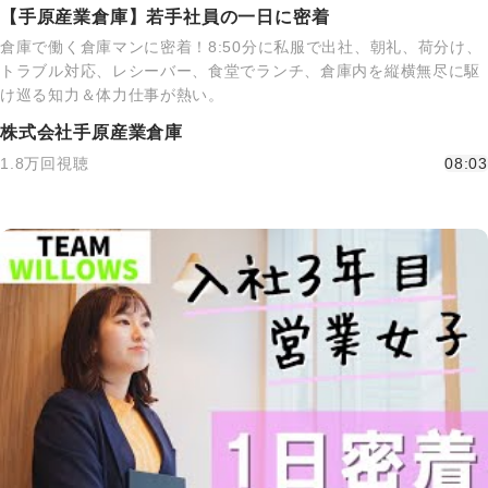
【手原産業倉庫】若手社員の一日に密着
倉庫で働く倉庫マンに密着！8:50分に私服で出社、朝礼、荷分け、
トラブル対応、レシーバー、食堂でランチ、倉庫内を縦横無尽に駆
け巡る知力＆体力仕事が熱い。
株式会社手原産業倉庫
1.8万回視聴
08:03