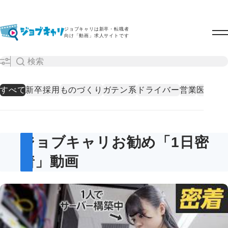
ジョブキャリは新卒・転職者
向け「動画」求人サイトです
すべて
新卒採用
ものづくり
ガテン系
ドライバー
営業
医療・
ジョブキャリお勧め「1日密
着」動画