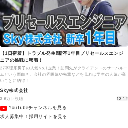
【1日密着】トラブル発生⁉新卒1年目プリセールスエンジ
ニアの挑戦に密着！
27卒理系男子の人気No.1企業！訪問先がクライアントのサーバルー
ムという面白さ。会社の雰囲気や先輩などを見れば学生の人気が高
いことに納得！
Sky株式会社
3.6万回視聴
13:12
YouTubeチャンネルを見る
求人募集中！採用サイトを見る