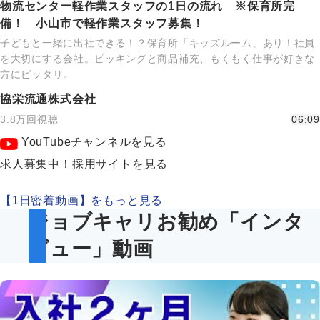
物流センター軽作業スタッフの1日の流れ ※保育所完
備！ 小山市で軽作業スタッフ募集！
子どもと一緒に出社できる！？保育所「キッズルーム」あり！社員
を大切にする会社。ピッキングと商品補充、もくもく仕事が好きな
方にピッタリ。
協栄流通株式会社
3.8万回視聴
06:09
YouTubeチャンネルを見る
求人募集中！採用サイトを見る
【1日密着動画】をもっと見る
ジョブキャリお勧め「インタ
ビュー」動画