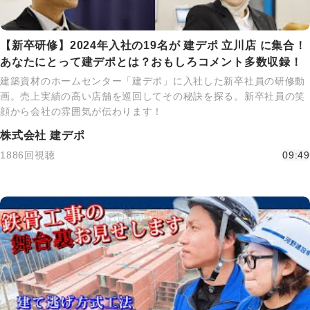
【新卒研修】2024年入社の19名が 建デポ 立川店 に集合！
あなたにとって建デポとは？おもしろコメント多数収録！
建築資材のホームセンター「建デポ」に入社した新卒社員の研修動
画。売上実績の高い店舗を巡回してその秘訣を探る。新卒社員の笑
顔から会社の雰囲気が伝わります！
株式会社 建デポ
1886回視聴
09:49