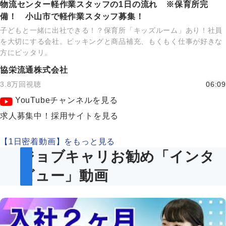
物流センター軽作業スタッフの1日の流れ ※保育所完
備！ 小山市で軽作業スタッフ募集！
子どもと一緒に出社できる！？保育所「キッズルーム」あり！社員
を大切にする会社。ピッキングと商品補充、もくもく仕事が好きな
方にピッタリ。
協栄流通株式会社
3.8万回視聴
06:09
YouTubeチャンネルを見る
求人募集中！採用サイトを見る
【1日密着動画】をもっと見る
ジョブキャリお勧め「インタ
ビュー」動画