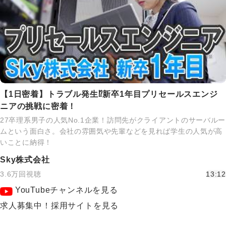
【1日密着】トラブル発生⁉新卒1年目プリセールスエンジ
ニアの挑戦に密着！
27卒理系男子の人気No.1企業！訪問先がクライアントのサーバルー
ムという面白さ。会社の雰囲気や先輩などを見れば学生の人気が高
いことに納得！
Sky株式会社
3.6万回視聴
13:12
YouTubeチャンネルを見る
求人募集中！採用サイトを見る