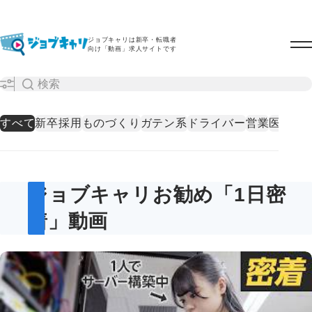
ジョブキャリは新卒・転職者
向け「動画」求人サイトです
すべて
新卒採用
ものづくり
ガテン系
ドライバー
営業
医療・
ジョブキャリお勧め「1日密
着」動画