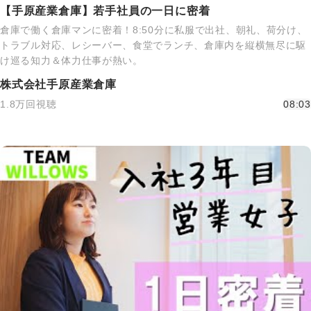
【手原産業倉庫】若手社員の一日に密着
倉庫で働く倉庫マンに密着！8:50分に私服で出社、朝礼、荷分け、
トラブル対応、レシーバー、食堂でランチ、倉庫内を縦横無尽に駆
け巡る知力＆体力仕事が熱い。
株式会社手原産業倉庫
1.8万回視聴
08:03