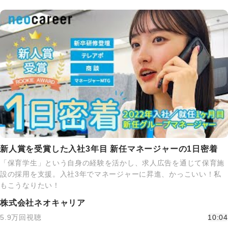
新人賞を受賞した入社3年目 新任マネージャーの1日密着
「保育学生」という自身の経験を活かし、求人広告を通じて保育施
設の採用を支援。入社3年でマネージャーに昇進、かっこいい！私
もこうなりたい！
株式会社ネオキャリア
5.9万回視聴
10:04