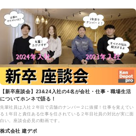
【新卒座談会】23&24入社の4名が会社・仕事・職場生活
についてホンネで語る！
先輩社員は入社２年目で店舗のナンバー２に抜擢！仕事を覚えてい
る１年目と責任ある仕事を任されている２年目社員の対比が実に面
白い。座談会必見の動画です。
株式会社 建デポ