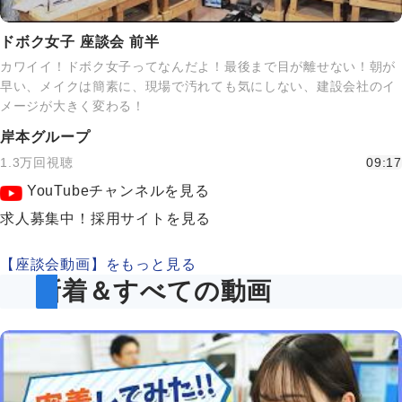
ドボク女子 座談会 前半
カワイイ！ドボク女子ってなんだよ！最後まで目が離せない！朝が
早い、メイクは簡素に、現場で汚れても気にしない、建設会社のイ
メージが大きく変わる！
岸本グループ
1.3万回視聴
09:17
YouTubeチャンネルを見る
求人募集中！採用サイトを見る
【座談会動画】をもっと見る
新着＆すべての動画