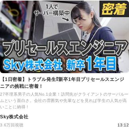
【1日密着】トラブル発生⁉新卒1年目プリセールスエンジ
ニアの挑戦に密着！
27卒理系男子の人気No.1企業！訪問先がクライアントのサーバルー
ムという面白さ。会社の雰囲気や先輩などを見れば学生の人気が高
いことに納得！
Sky株式会社
3.6万回視聴
13:12