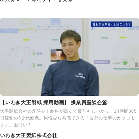
【いわき大王製紙 採用動画】 操業員座談会篇
大手製紙会社の座談会！給料が高くて賞与もしっかり。24時間365
日稼働の3交代勤務。男性なら共感できる「自分の仕事のカッコよ
さ」。面白い！
いわき大王製紙株式会社