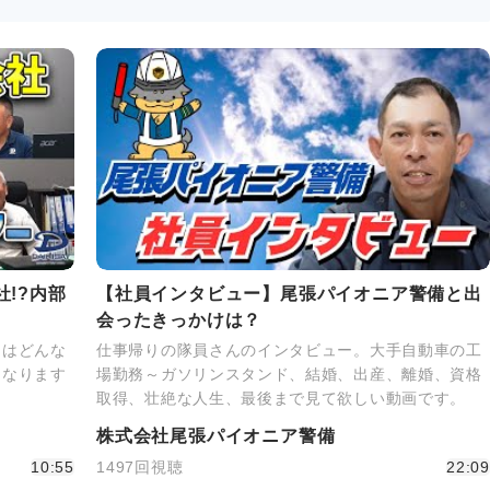
!?内部
【社員インタビュー】尾張パイオニア警備と出
会ったきっかけは？
にはどんな
仕事帰りの隊員さんのインタビュー。大手自動車の工
になります
場勤務～ガソリンスタンド、結婚、出産、離婚、資格
取得、壮絶な人生、最後まで見て欲しい動画です。
株式会社尾張パイオニア警備
10:55
1497回視聴
22:09