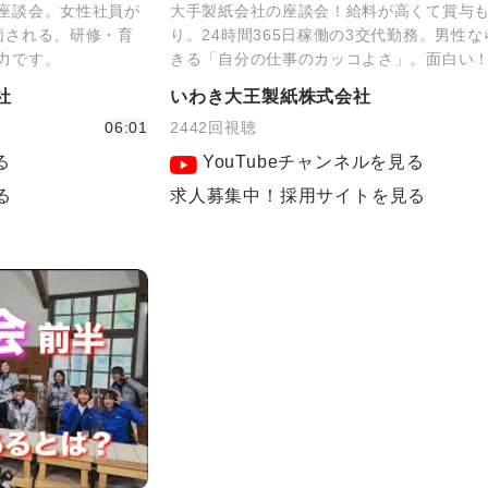
座談会。女性社員が
大手製紙会社の座談会！給料が高くて賞与
価される、研修・育
り。24時間365日稼働の3交代勤務。男性
力です。
きる「自分の仕事のカッコよさ」。面白い
社
いわき大王製紙株式会社
06:01
2442回視聴
る
YouTubeチャンネルを見る
る
求人募集中！採用サイトを見る