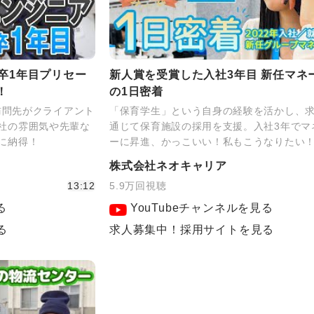
卒1年目プリセー
新人賞を受賞した入社3年目 新任マネ
！
の1日密着
！訪問先がクライアント
「保育学生」という自身の経験を活かし、
社の雰囲気や先輩な
通じて保育施設の採用を支援。入社3年でマ
に納得！
ーに昇進、かっこいい！私もこうなりたい
株式会社ネオキャリア
13:12
5.9万回視聴
る
YouTubeチャンネルを見る
る
求人募集中！採用サイトを見る