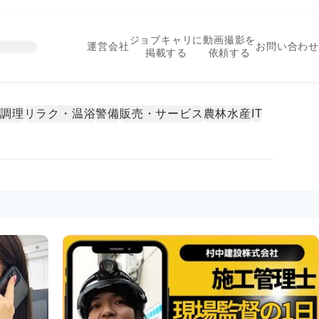
ジョブキャリに
動画撮影を
運営会社
お問い合わせ
掲載する
依頼する
・調理
リラク・温浴
警備
販売・サービス
農林水産
IT