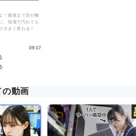
よ！最後まで目が離
に、現場で汚れても
が大きく変わる！
09:17
る
る
ての動画