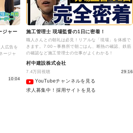
ージャー
施工管理士 現場監督の1日に密着！
職人さんとの朝礼は必見！リアルな「現場」を体感で
きます。7:00～事務所で朝ごはん、断熱の確認、鉄筋
求人広告を
の確認など施工管理士の仕事がよくわかる！
ネージャ
！
村中建設株式会社
7.4万回視聴
29:16
10:04
YouTubeチャンネルを見る
求人募集中！採用サイトを見る