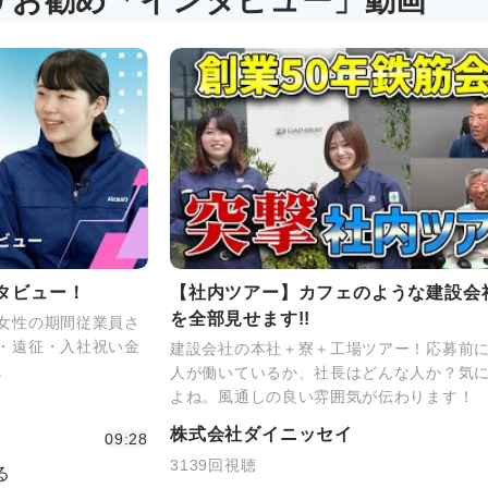
リお勧め「インタビュー」動画
タビュー！
【社内ツアー】カフェのような建設会社
を全部見せます!!
女性の期間従業員さ
・遠征・入社祝い金
建設会社の本社＋寮＋工場ツアー！応募前
。
人が働いているか、社長はどんな人か？気
よね。風通しの良い雰囲気が伝わります！
株式会社ダイニッセイ
09:28
3139回視聴
る