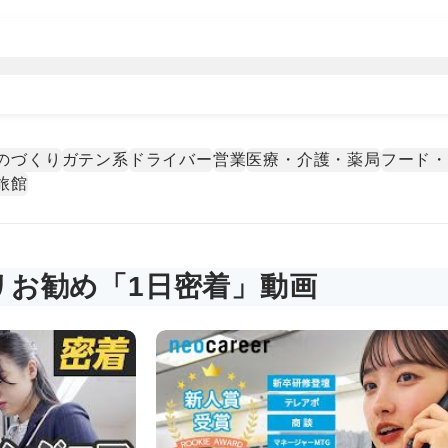
のづくり
ガテン系
ドライバー
営業
医療・介護・薬局
フード
旅館
リお勧め「1日密着」動画