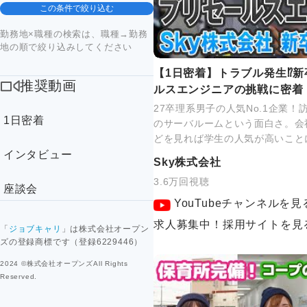
この条件で絞り込む
勤務地×職種の検索は、職種→勤務
地の順で絞り込みしてください
【1日密着】トラブル発生⁉新
推奨動画
ルスエンジニアの挑戦に密着
27卒理系男子の人気No.1企業
1日密着
のサーバルームという面白さ。会
どを見れば学生の人気が高いこと
インタビュー
Sky株式会社
3.6万回視聴
座談会
YouTubeチャンネルを見
求人募集中！採用サイトを見
「
ジョブキャリ
」は株式会社オープン
ズの登録商標です（登録6229446）
2024 ©株式会社オープンズAll Rights
Reserved.