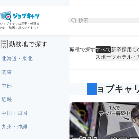
ジョブキャリは新卒・転職者
向け「動画」求人サイトです
勤務地で探す
職種で探す
すべて
新卒採用
も
スポーツ
ホテル・
北海道・東北
関東
中部
ジョブキャ
近畿
中国・四国
九州・沖縄