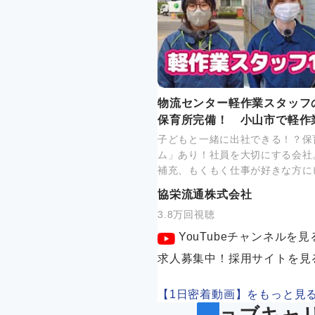
物流センター軽作業スタッフ
保育所完備！ 小山市で軽作
子どもと一緒に出社できる！？保
ム」あり！社員を大切にする会社
補充、もくもく仕事が好きな方に
協栄流通株式会社
3.8万回視聴
YouTubeチャンネルを見
求人募集中！採用サイトを見
【1日密着動画】をもっと見