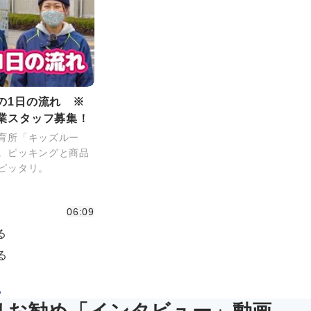
の1日の流れ ※
業スタッフ募集！
育所「キッズルー
。ピッキングと商品
ピッタリ。
06:09
る
る
る