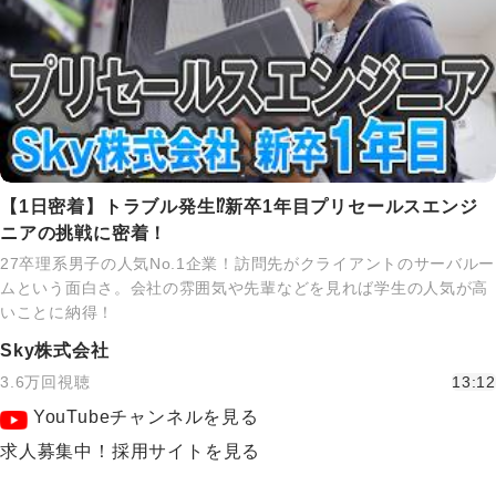
【1日密着】トラブル発生⁉新卒1年目プリセールスエンジ
ニアの挑戦に密着！
27卒理系男子の人気No.1企業！訪問先がクライアントのサーバルー
ムという面白さ。会社の雰囲気や先輩などを見れば学生の人気が高
いことに納得！
Sky株式会社
3.6万回視聴
13:12
YouTubeチャンネルを見る
求人募集中！採用サイトを見る