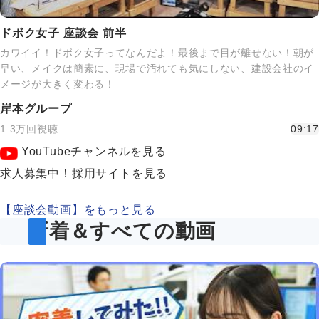
ドボク女子 座談会 前半
カワイイ！ドボク女子ってなんだよ！最後まで目が離せない！朝が
早い、メイクは簡素に、現場で汚れても気にしない、建設会社のイ
メージが大きく変わる！
岸本グループ
1.3万回視聴
09:17
YouTubeチャンネルを見る
求人募集中！採用サイトを見る
【座談会動画】をもっと見る
新着＆すべての動画