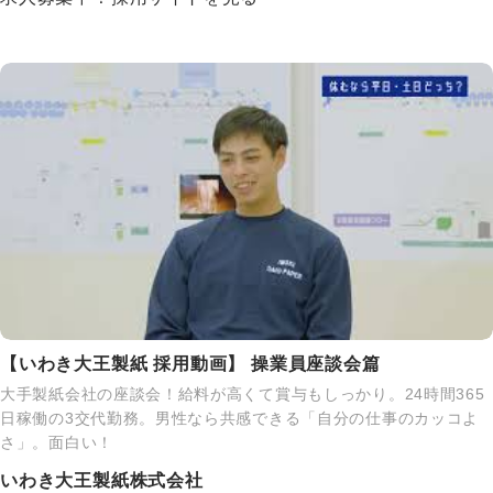
【いわき大王製紙 採用動画】 操業員座談会篇
大手製紙会社の座談会！給料が高くて賞与もしっかり。24時間365
日稼働の3交代勤務。男性なら共感できる「自分の仕事のカッコよ
さ」。面白い！
いわき大王製紙株式会社