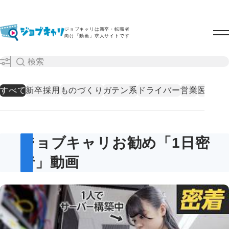
ジョブキャリは新卒・転職者
向け「動画」求人サイトです
すべて
新卒採用
ものづくり
ガテン系
ドライバー
営業
医療・
ジョブキャリお勧め「1日密
着」動画