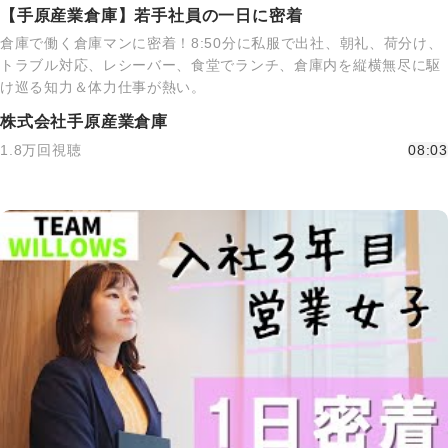
【手原産業倉庫】若手社員の一日に密着
倉庫で働く倉庫マンに密着！8:50分に私服で出社、朝礼、荷分け、
トラブル対応、レシーバー、食堂でランチ、倉庫内を縦横無尽に駆
け巡る知力＆体力仕事が熱い。
株式会社手原産業倉庫
1.8万回視聴
08:03