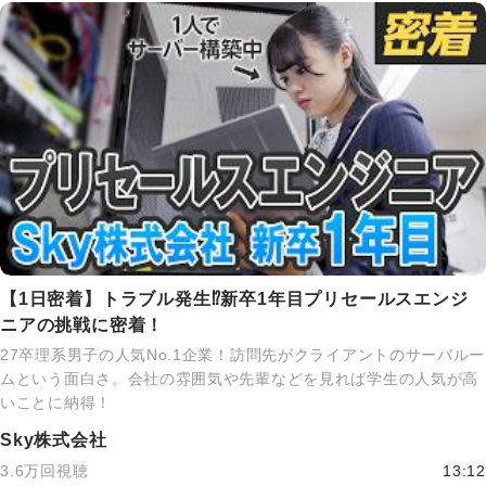
【1日密着】トラブル発生⁉新卒1年目プリセールスエンジ
ニアの挑戦に密着！
27卒理系男子の人気No.1企業！訪問先がクライアントのサーバルー
ムという面白さ。会社の雰囲気や先輩などを見れば学生の人気が高
いことに納得！
Sky株式会社
3.6万回視聴
13:12