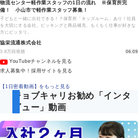
物流センター軽作業スタッフの1日の流れ ※保育所完
備！ 小山市で軽作業スタッフ募集！
子どもと一緒に出社できる！？保育所「キッズルーム」あり！社員
を大切にする会社。ピッキングと商品補充、もくもく仕事が好きな
方にピッタリ。
協栄流通株式会社
3.8万回視聴
06:09
YouTubeチャンネルを見る
求人募集中！採用サイトを見る
【1日密着動画】をもっと見る
ジョブキャリお勧め「インタ
ビュー」動画