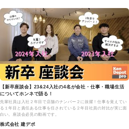
【新卒座談会】23&24入社の4名が会社・仕事・職場生活
についてホンネで語る！
先輩社員は入社２年目で店舗のナンバー２に抜擢！仕事を覚えてい
る１年目と責任ある仕事を任されている２年目社員の対比が実に面
白い。座談会必見の動画です。
株式会社 建デポ