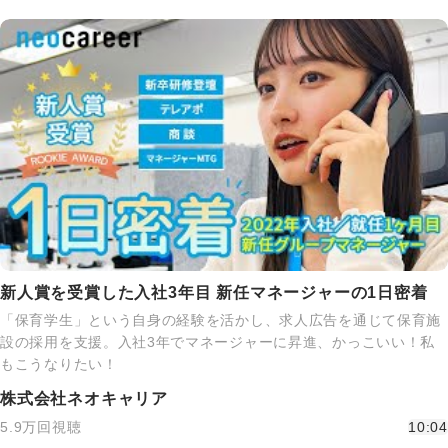
新人賞を受賞した入社3年目 新任マネージャーの1日密着
「保育学生」という自身の経験を活かし、求人広告を通じて保育施
設の採用を支援。入社3年でマネージャーに昇進、かっこいい！私
もこうなりたい！
株式会社ネオキャリア
5.9万回視聴
10:04