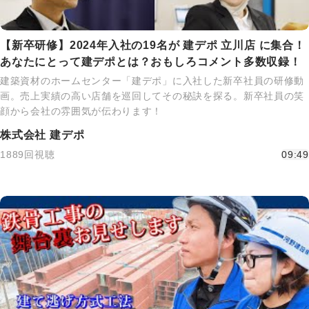
【新卒研修】2024年入社の19名が 建デポ 立川店 に集合！
あなたにとって建デポとは？おもしろコメント多数収録！
建築資材のホームセンター「建デポ」に入社した新卒社員の研修動
画。売上実績の高い店舗を巡回してその秘訣を探る。新卒社員の笑
顔から会社の雰囲気が伝わります！
株式会社 建デポ
1889回視聴
09:49