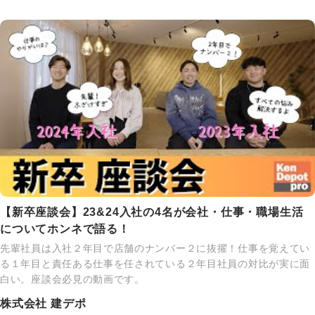
【新卒座談会】23&24入社の4名が会社・仕事・職場生活
についてホンネで語る！
先輩社員は入社２年目で店舗のナンバー２に抜擢！仕事を覚えてい
る１年目と責任ある仕事を任されている２年目社員の対比が実に面
白い。座談会必見の動画です。
株式会社 建デポ