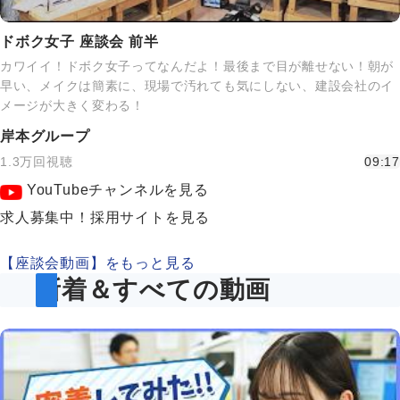
ドボク女子 座談会 前半
カワイイ！ドボク女子ってなんだよ！最後まで目が離せない！朝が
早い、メイクは簡素に、現場で汚れても気にしない、建設会社のイ
メージが大きく変わる！
岸本グループ
1.3万回視聴
09:17
YouTubeチャンネルを見る
求人募集中！採用サイトを見る
【座談会動画】をもっと見る
新着＆すべての動画