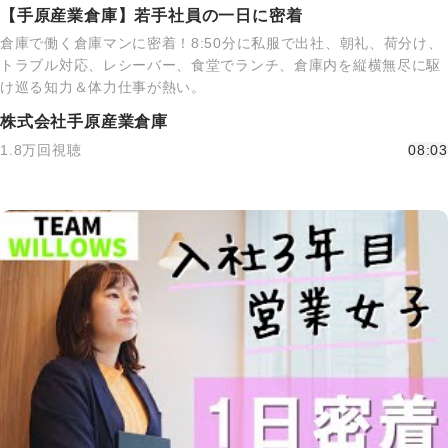
【手原産業倉庫】若手社員の一日に密着
倉庫で働く倉庫マンに密着！8:50分に私服で出社、朝礼、荷分け、
トラブル対応、レシーバー、食堂でランチ、倉庫内を縦横無尽に駆
け巡る知力＆体力仕事が熱い。
株式会社手原産業倉庫
1.8万回視聴
08:03