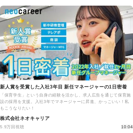
新人賞を受賞した入社3年目 新任マネージャーの1日密着
「保育学生」という自身の経験を活かし、求人広告を通じて保育施
設の採用を支援。入社3年でマネージャーに昇進、かっこいい！私
もこうなりたい！
株式会社ネオキャリア
5.9万回視聴
10:04