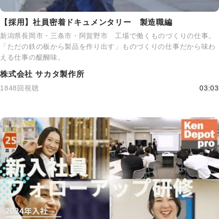
【採用】社員密着ドキュメンタリー 製造職編
新潟県長岡市・三条市・阿賀野市 工場で働くものづくりの仕事。
「ただの鉄の板から製品を作り出す」ものづくりの仕事だから味わ
える仕事の醍醐味。
株式会社 サカタ製作所
1848回視聴
03:03