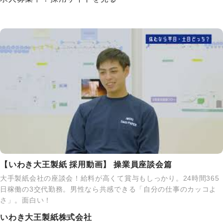
【いわき大王製紙 採用動画】 操業員座談会篇
大手製紙会社の座談会！給料が高くて賞与もしっかり。24時間365
日稼働の3交代勤務。男性なら共感できる「自分の仕事のカッコよ
さ」。面白い！
いわき大王製紙株式会社