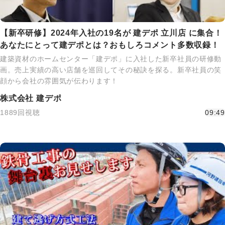
【新卒研修】2024年入社の19名が 建デポ 立川店 に集合！
あなたにとって建デポとは？おもしろコメント多数収録！
建築資材のホームセンター「建デポ」に入社した新卒社員の研修動
画。売上実績の高い店舗を巡回してその秘訣を探る。新卒社員の笑
顔から会社の雰囲気が伝わります！
株式会社 建デポ
1889回視聴
09:49