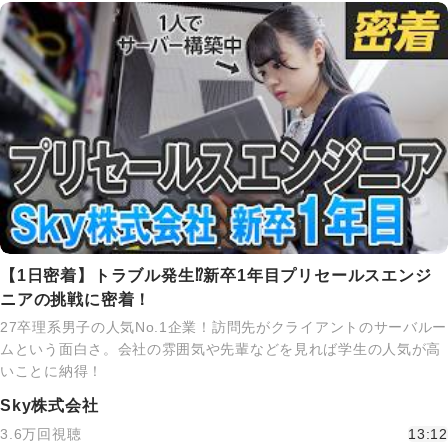
【1日密着】トラブル発生⁉新卒1年目プリセールスエンジ
ニアの挑戦に密着！
27卒理系男子の人気No.1企業！訪問先がクライアントのサーバルー
ムという面白さ。会社の雰囲気や先輩などを見れば学生の人気が高
いことに納得！
Sky株式会社
3.6万回視聴
13:12