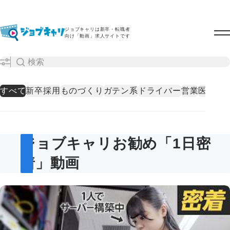
ジョブキャリは新卒・転職者
向け「動画」求人サイトです
すべて
新卒採用
ものづくり
ガテン系
ドライバー
営業
医療・
ジョブキャリお勧め「1日密
着」動画