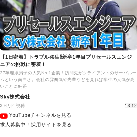
【1日密着】トラブル発生⁉新卒1年目プリセールスエンジ
ニアの挑戦に密着！
27卒理系男子の人気No.1企業！訪問先がクライアントのサーバルー
ムという面白さ。会社の雰囲気や先輩などを見れば学生の人気が高
いことに納得！
Sky株式会社
3.6万回視聴
13:12
YouTubeチャンネルを見る
求人募集中！採用サイトを見る