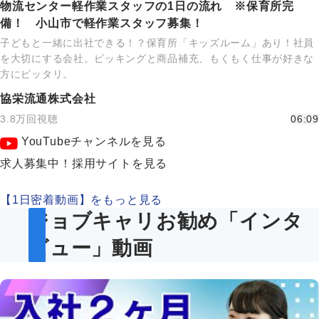
物流センター軽作業スタッフの1日の流れ ※保育所完
備！ 小山市で軽作業スタッフ募集！
子どもと一緒に出社できる！？保育所「キッズルーム」あり！社員
を大切にする会社。ピッキングと商品補充、もくもく仕事が好きな
方にピッタリ。
協栄流通株式会社
3.8万回視聴
06:09
YouTubeチャンネルを見る
求人募集中！採用サイトを見る
【1日密着動画】をもっと見る
ジョブキャリお勧め「インタ
ビュー」動画