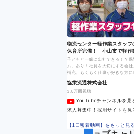
物流センター軽作業スタッフ
保育所完備！ 小山市で軽作
子どもと一緒に出社できる！？保
ム」あり！社員を大切にする会社
補充、もくもく仕事が好きな方に
協栄流通株式会社
3.8万回視聴
YouTubeチャンネルを見
求人募集中！採用サイトを見
【1日密着動画】をもっと見