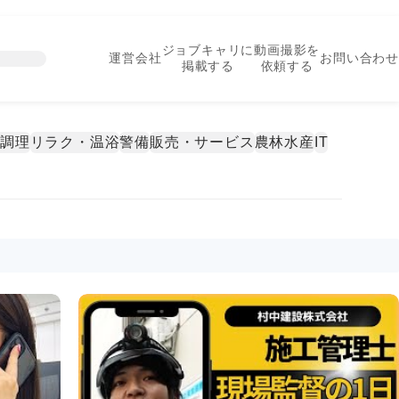
ジョブキャリに
動画撮影を
運営会社
お問い合わせ
掲載する
依頼する
・調理
リラク・温浴
警備
販売・サービス
農林水産
IT