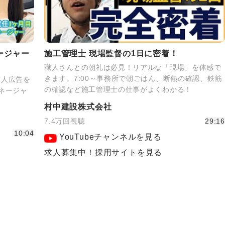
ージャー
施工管理士 現場監督の1日に密着！
職人さんとの朝礼は必見！リアルな「現場」を体感で
きます。7:00～事務所で朝ごはん、断熱の確認、鉄筋
求人広告を
の確認など施工管理士の仕事がよくわかる！
ネージャ
！
村中建設株式会社
7.4万回視聴
29:16
10:04
YouTubeチャンネルを見る
求人募集中！採用サイトを見る