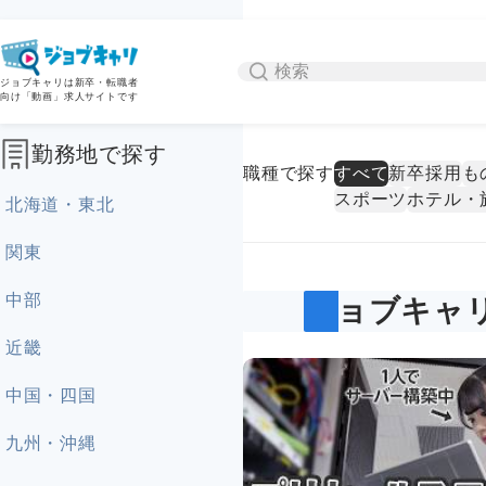
ジョブキャリは新卒・転職者
向け「動画」求人サイトです
勤務地で探す
職種で探す
すべて
新卒採用
も
スポーツ
ホテル・
北海道・東北
関東
中部
ジョブキャ
近畿
中国・四国
九州・沖縄