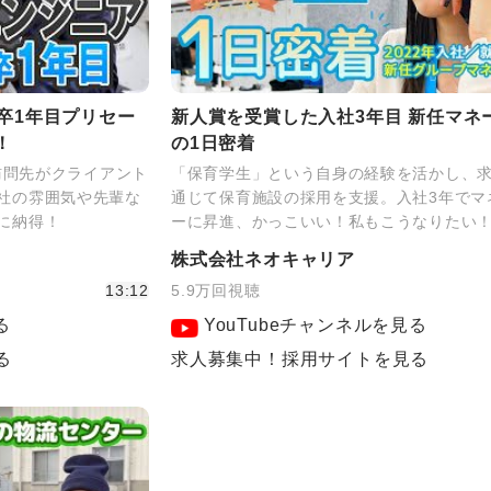
卒1年目プリセー
新人賞を受賞した入社3年目 新任マネ
！
の1日密着
！訪問先がクライアント
「保育学生」という自身の経験を活かし、
社の雰囲気や先輩な
通じて保育施設の採用を支援。入社3年でマ
に納得！
ーに昇進、かっこいい！私もこうなりたい
株式会社ネオキャリア
13:12
5.9万回視聴
る
YouTubeチャンネルを見る
る
求人募集中！採用サイトを見る