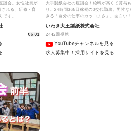
座談会。女性社員が
大手製紙会社の座談会！給料が高くて賞与
価される、研修・育
り。24時間365日稼働の3交代勤務。男性
力です。
きる「自分の仕事のカッコよさ」。面白い
社
いわき大王製紙株式会社
06:01
2442回視聴
る
YouTubeチャンネルを見る
る
求人募集中！採用サイトを見る