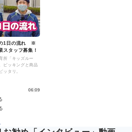
の1日の流れ ※
業スタッフ募集！
育所「キッズルー
。ピッキングと商品
ピッタリ。
06:09
る
る
る