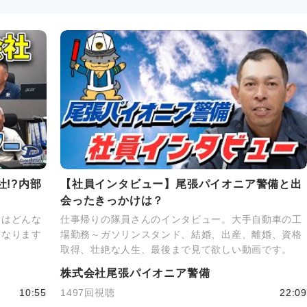
!?内部
【社員インタビュー】尾張パイオニア警備と出
会ったきっかけは？
にはどんな
仕事帰りの隊員さんのインタビュー。大手自動車の工
になります
場勤務～ガソリンスタンド、結婚、出産、離婚、資格
取得、壮絶な人生、最後まで見て欲しい動画です。
株式会社尾張パイオニア警備
10:55
1497回視聴
22:09