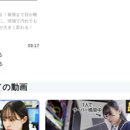
よ！最後まで目が離
に、現場で汚れても
が大きく変わる！
09:17
る
る
ての動画