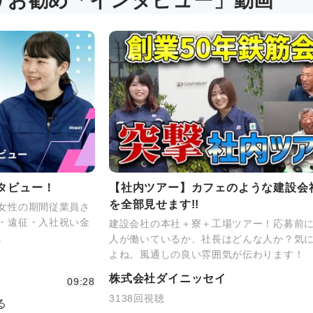
リお勧め「インタビュー」動画
タビュー！
【社内ツアー】カフェのような建設会社
を全部見せます!!
女性の期間従業員さ
・遠征・入社祝い金
建設会社の本社＋寮＋工場ツアー！応募前
。
人が働いているか、社長はどんな人か？気
よね。風通しの良い雰囲気が伝わります！
株式会社ダイニッセイ
09:28
3138回視聴
る