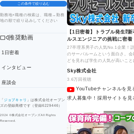
この条件で絞り込む
勤務地×職種の検索は、職種→勤務
地の順で絞り込みしてください
【1日密着】トラブル発生⁉新
推奨動画
ルスエンジニアの挑戦に密着
27卒理系男子の人気No.1企業
1日密着
のサーバルームという面白さ。会
どを見れば学生の人気が高いこと
インタビュー
Sky株式会社
3.6万回視聴
座談会
YouTubeチャンネルを見
求人募集中！採用サイトを見
「
ジョブキャリ
」は株式会社オープン
ズの登録商標です（登録6229446）
2024 ©株式会社オープンズAll Rights
Reserved.