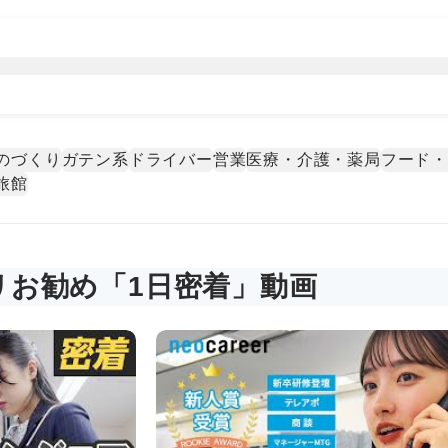
のづくり
ガテン系
ドライバー
営業
医療・介護・薬局
フード
旅館
リお勧め「1日密着」動画