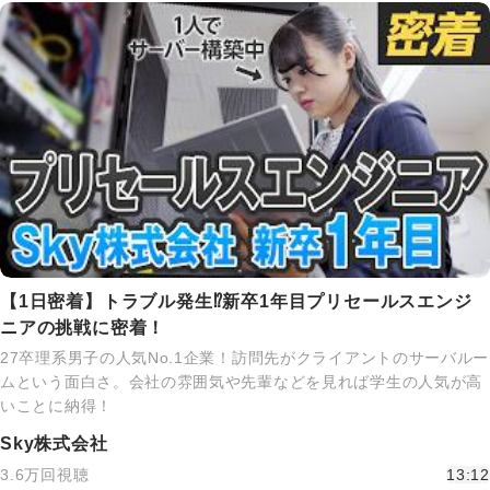
【1日密着】トラブル発生⁉新卒1年目プリセールスエンジ
ニアの挑戦に密着！
27卒理系男子の人気No.1企業！訪問先がクライアントのサーバルー
ムという面白さ。会社の雰囲気や先輩などを見れば学生の人気が高
いことに納得！
Sky株式会社
3.6万回視聴
13:12