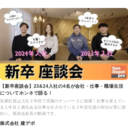
【新卒座談会】23&24入社の4名が会社・仕事・職場生活
についてホンネで語る！
先輩社員は入社２年目で店舗のナンバー２に抜擢！仕事を覚えてい
る１年目と責任ある仕事を任されている２年目社員の対比が実に面
白い。座談会必見の動画です。
株式会社 建デポ