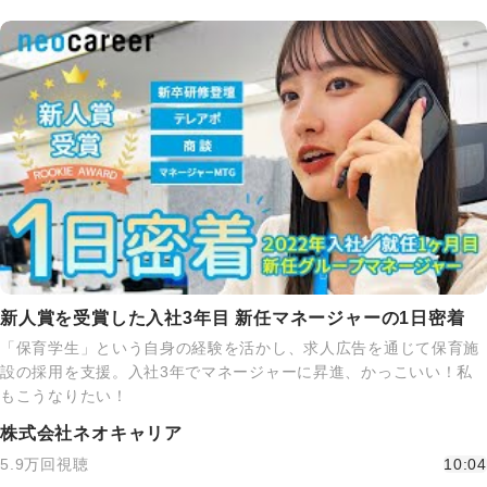
新人賞を受賞した入社3年目 新任マネージャーの1日密着
「保育学生」という自身の経験を活かし、求人広告を通じて保育施
設の採用を支援。入社3年でマネージャーに昇進、かっこいい！私
もこうなりたい！
株式会社ネオキャリア
5.9万回視聴
10:04