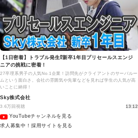
【1日密着】トラブル発生⁉新卒1年目プリセールスエンジ
ニアの挑戦に密着！
27卒理系男子の人気No.1企業！訪問先がクライアントのサーバルー
ムという面白さ。会社の雰囲気や先輩などを見れば学生の人気が高
いことに納得！
Sky株式会社
3.6万回視聴
13:12
YouTubeチャンネルを見る
求人募集中！採用サイトを見る