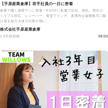
【手原産業倉庫】若手社員の一日に密着
倉庫で働く倉庫マンに密着！8:50分に私服で出社、朝礼、荷分け、
トラブル対応、レシーバー、食堂でランチ、倉庫内を縦横無尽に駆
け巡る知力＆体力仕事が熱い。
株式会社手原産業倉庫
1.8万回視聴
08:03