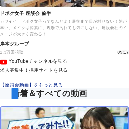
ドボク女子 座談会 前半
カワイイ！ドボク女子ってなんだよ！最後まで目が離せない！朝が
早い、メイクは簡素に、現場で汚れても気にしない、建設会社のイ
メージが大きく変わる！
岸本グループ
1.3万回視聴
09:17
YouTubeチャンネルを見る
求人募集中！採用サイトを見る
【座談会動画】をもっと見る
新着＆すべての動画