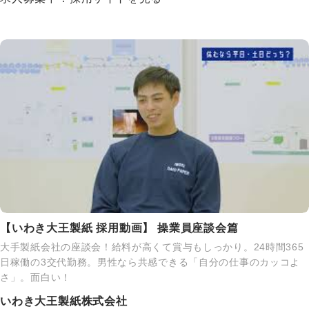
【いわき大王製紙 採用動画】 操業員座談会篇
大手製紙会社の座談会！給料が高くて賞与もしっかり。24時間365
日稼働の3交代勤務。男性なら共感できる「自分の仕事のカッコよ
さ」。面白い！
いわき大王製紙株式会社