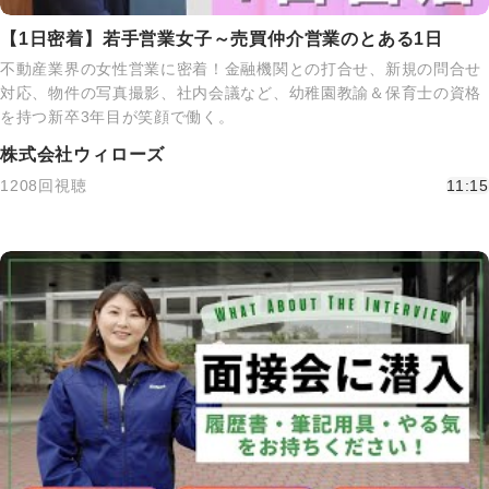
【1日密着】若手営業女子～売買仲介営業のとある1日
不動産業界の女性営業に密着！金融機関との打合せ、新規の問合せ
対応、物件の写真撮影、社内会議など、幼稚園教諭＆保育士の資格
を持つ新卒3年目が笑顔で働く。
株式会社ウィローズ
1208回視聴
11:15