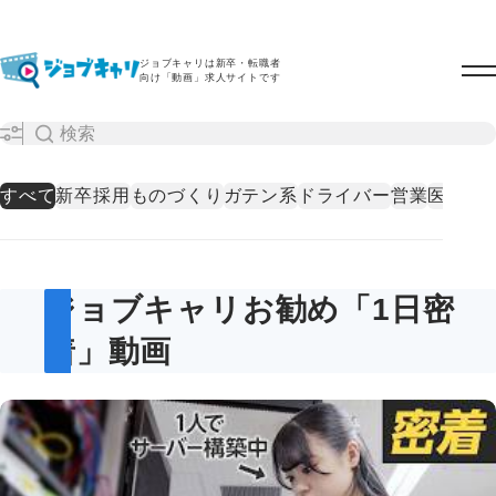
ジョブキャリは新卒・転職者
向け「動画」求人サイトです
すべて
新卒採用
ものづくり
ガテン系
ドライバー
営業
医療・
ジョブキャリお勧め「1日密
着」動画