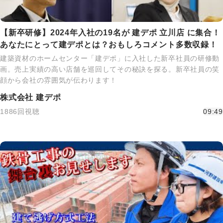
【新卒研修】2024年入社の19名が 建デポ 立川店 に集合！
あなたにとって建デポとは？おもしろコメント多数収録！
建築資材のホームセンター「建デポ」に入社した新卒社員の研修動
画。売上実績の高い店舗を巡回してその秘訣を探る。新卒社員の笑
顔から会社の雰囲気が伝わります！
株式会社 建デポ
1886回視聴
09:49