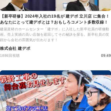
【新卒研修】2024年入社の19名が 建デポ 立川店 に集合！
あなたにとって建デポとは？おもしろコメント多数収録！
建築資材のホームセンター「建デポ」に入社した新卒社員の研修動
画。売上実績の高い店舗を巡回してその秘訣を探る。新卒社員の笑
顔から会社の雰囲気が伝わります！
株式会社 建デポ
1886回視聴
09:49