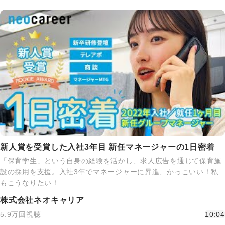
新人賞を受賞した入社3年目 新任マネージャーの1日密着
「保育学生」という自身の経験を活かし、求人広告を通じて保育施
設の採用を支援。入社3年でマネージャーに昇進、かっこいい！私
もこうなりたい！
株式会社ネオキャリア
5.9万回視聴
10:04