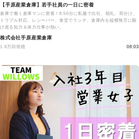
【手原産業倉庫】若手社員の一日に密着
倉庫で働く倉庫マンに密着！8:50分に私服で出社、朝礼、荷分け、
トラブル対応、レシーバー、食堂でランチ、倉庫内を縦横無尽に駆
け巡る知力＆体力仕事が熱い。
株式会社手原産業倉庫
1.8万回視聴
08:03