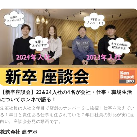
【新卒座談会】23&24入社の4名が会社・仕事・職場生活
についてホンネで語る！
先輩社員は入社２年目で店舗のナンバー２に抜擢！仕事を覚えてい
る１年目と責任ある仕事を任されている２年目社員の対比が実に面
白い。座談会必見の動画です。
株式会社 建デポ