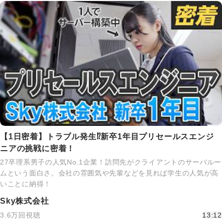
【1日密着】トラブル発生⁉新卒1年目プリセールスエンジ
ニアの挑戦に密着！
27卒理系男子の人気No.1企業！訪問先がクライアントのサーバルー
ムという面白さ。会社の雰囲気や先輩などを見れば学生の人気が高
いことに納得！
Sky株式会社
3.6万回視聴
13:12