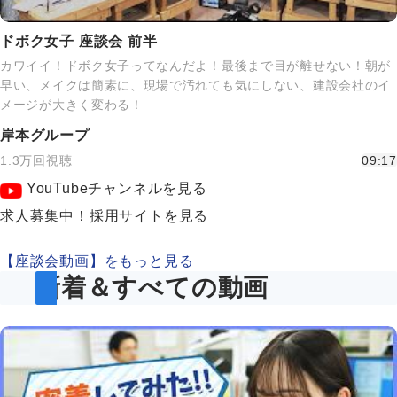
ドボク女子 座談会 前半
カワイイ！ドボク女子ってなんだよ！最後まで目が離せない！朝が
早い、メイクは簡素に、現場で汚れても気にしない、建設会社のイ
メージが大きく変わる！
岸本グループ
1.3万回視聴
09:17
YouTubeチャンネルを見る
求人募集中！採用サイトを見る
【座談会動画】をもっと見る
新着＆すべての動画