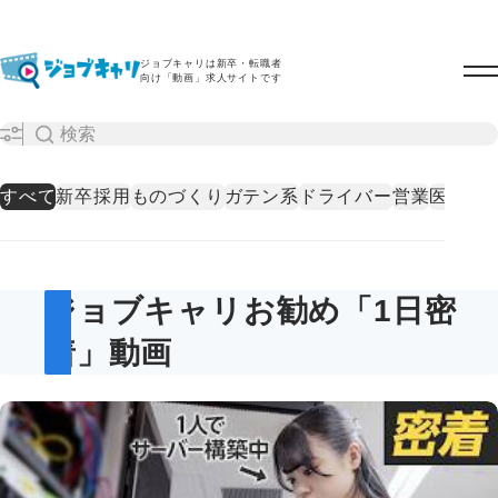
ジョブキャリは新卒・転職者
向け「動画」求人サイトです
すべて
新卒採用
ものづくり
ガテン系
ドライバー
営業
医療・
ジョブキャリお勧め「1日密
着」動画