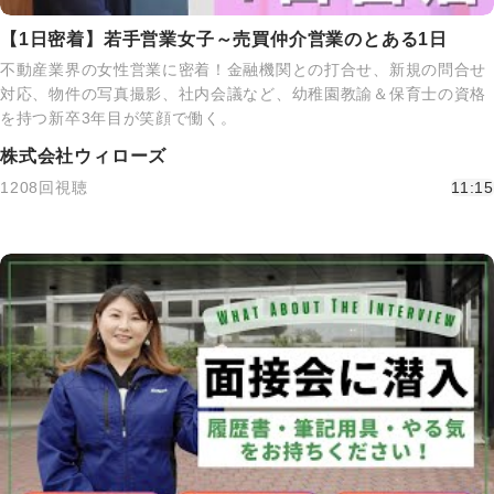
【1日密着】若手営業女子～売買仲介営業のとある1日
不動産業界の女性営業に密着！金融機関との打合せ、新規の問合せ
対応、物件の写真撮影、社内会議など、幼稚園教諭＆保育士の資格
を持つ新卒3年目が笑顔で働く。
株式会社ウィローズ
1208回視聴
11:15