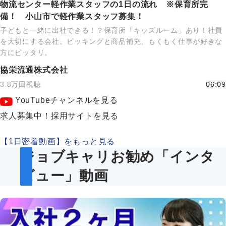
物流センター軽作業スタッフの1日の流れ ※保育所完
備！ 小山市で軽作業スタッフ募集！
子どもと一緒に出社できる！？保育所「キッズルーム」あり！社員
を大切にする会社。ピッキングと商品補充、もくもく仕事が好きな
方にピッタリ。
協栄流通株式会社
3.8万回視聴
06:09
YouTubeチャンネルを見る
求人募集中！採用サイトを見る
【1日密着動画】をもっと見る
ジョブキャリお勧め「インタ
ビュー」動画