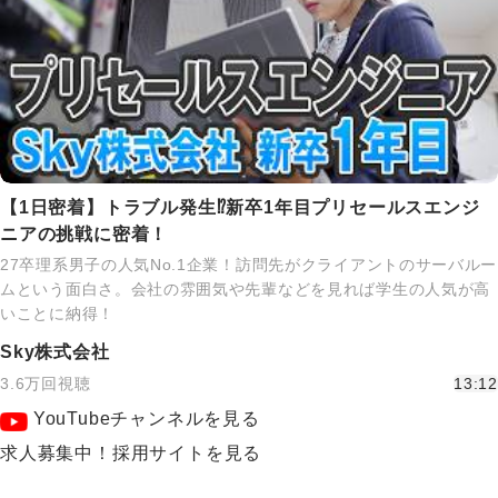
【1日密着】トラブル発生⁉新卒1年目プリセールスエンジ
ニアの挑戦に密着！
27卒理系男子の人気No.1企業！訪問先がクライアントのサーバルー
ムという面白さ。会社の雰囲気や先輩などを見れば学生の人気が高
いことに納得！
Sky株式会社
3.6万回視聴
13:12
YouTubeチャンネルを見る
求人募集中！採用サイトを見る