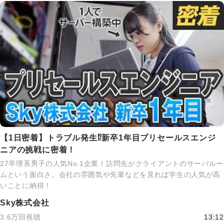
【1日密着】トラブル発生⁉新卒1年目プリセールスエンジ
ニアの挑戦に密着！
27卒理系男子の人気No.1企業！訪問先がクライアントのサーバルー
ムという面白さ。会社の雰囲気や先輩などを見れば学生の人気が高
いことに納得！
Sky株式会社
3.6万回視聴
13:12