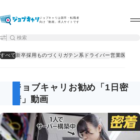
ジョブキャリは新卒・転職者
向け「動画」求人サイトです
すべて
新卒採用
ものづくり
ガテン系
ドライバー
営業
医療・
ジョブキャリお勧め「1日密
着」動画