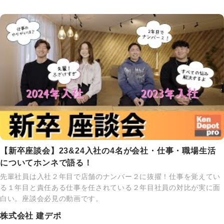
【新卒座談会】23&24入社の4名が会社・仕事・職場生活
についてホンネで語る！
先輩社員は入社２年目で店舗のナンバー２に抜擢！仕事を覚えてい
る１年目と責任ある仕事を任されている２年目社員の対比が実に面
白い。座談会必見の動画です。
株式会社 建デポ