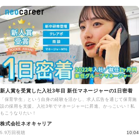
新人賞を受賞した入社3年目 新任マネージャーの1日密着
「保育学生」という自身の経験を活かし、求人広告を通じて保育施
設の採用を支援。入社3年でマネージャーに昇進、かっこいい！私
もこうなりたい！
株式会社ネオキャリア
5.9万回視聴
10:04