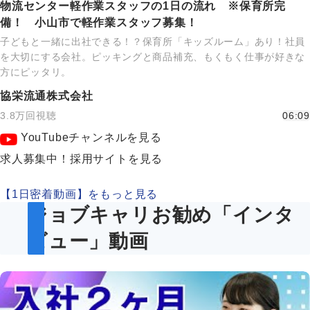
物流センター軽作業スタッフの1日の流れ ※保育所完
備！ 小山市で軽作業スタッフ募集！
子どもと一緒に出社できる！？保育所「キッズルーム」あり！社員
を大切にする会社。ピッキングと商品補充、もくもく仕事が好きな
方にピッタリ。
協栄流通株式会社
3.8万回視聴
06:09
YouTubeチャンネルを見る
求人募集中！採用サイトを見る
【1日密着動画】をもっと見る
ジョブキャリお勧め「インタ
ビュー」動画