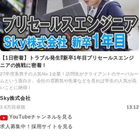
【1日密着】トラブル発生⁉新卒1年目プリセールスエンジ
ニアの挑戦に密着！
27卒理系男子の人気No.1企業！訪問先がクライアントのサーバルー
ムという面白さ。会社の雰囲気や先輩などを見れば学生の人気が高
いことに納得！
Sky株式会社
3.6万回視聴
13:12
YouTubeチャンネルを見る
求人募集中！採用サイトを見る