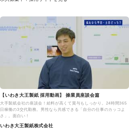
【いわき大王製紙 採用動画】 操業員座談会篇
大手製紙会社の座談会！給料が高くて賞与もしっかり。24時間365
日稼働の3交代勤務。男性なら共感できる「自分の仕事のカッコよ
さ」。面白い！
いわき大王製紙株式会社