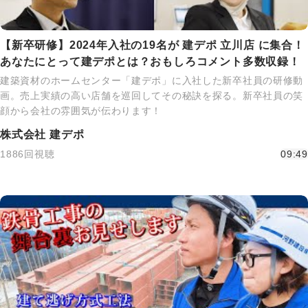
【新卒研修】2024年入社の19名が 建デポ 立川店 に集合！
あなたにとって建デポとは？おもしろコメント多数収録！
建築資材のホームセンター「建デポ」に入社した新卒社員の研修動
画。売上実績の高い店舗を巡回してその秘訣を探る。新卒社員の笑
顔から会社の雰囲気が伝わります！
株式会社 建デポ
1886回視聴
09:49