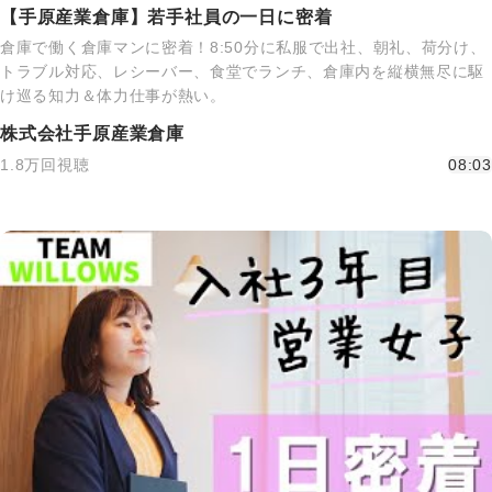
【手原産業倉庫】若手社員の一日に密着
倉庫で働く倉庫マンに密着！8:50分に私服で出社、朝礼、荷分け、
トラブル対応、レシーバー、食堂でランチ、倉庫内を縦横無尽に駆
け巡る知力＆体力仕事が熱い。
株式会社手原産業倉庫
1.8万回視聴
08:03