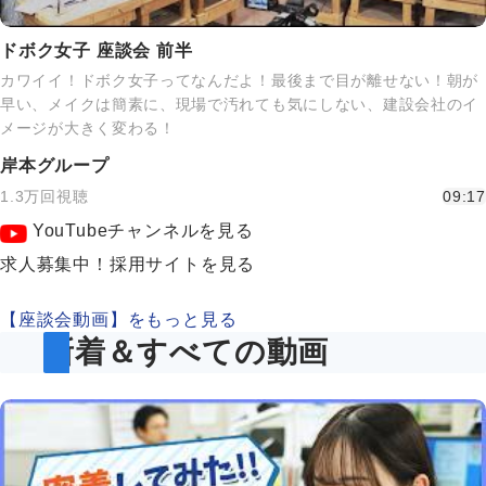
ドボク女子 座談会 前半
カワイイ！ドボク女子ってなんだよ！最後まで目が離せない！朝が
早い、メイクは簡素に、現場で汚れても気にしない、建設会社のイ
メージが大きく変わる！
岸本グループ
1.3万回視聴
09:17
YouTubeチャンネルを見る
求人募集中！採用サイトを見る
【座談会動画】をもっと見る
新着＆すべての動画