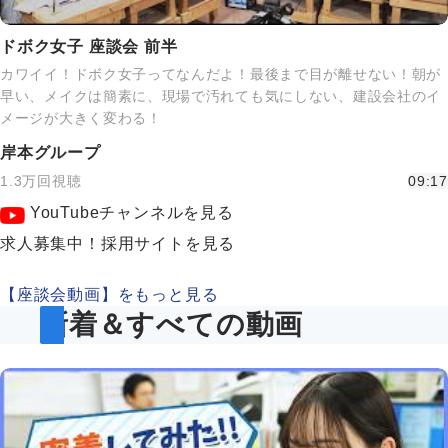
ドボク女子 座談会 前半
カワイイ！ドボク女子ってなんだよ！最後まで目が離せない！朝が
早い、メイクは簡素に、現場で汚れても気にしない、建設会社のイ
メージが大きく変わる！
岸本グループ
1.3万回視聴
09:17
YouTubeチャンネルを見る
求人募集中！採用サイトを見る
【座談会動画】をもっと見る
新着＆すべての動画