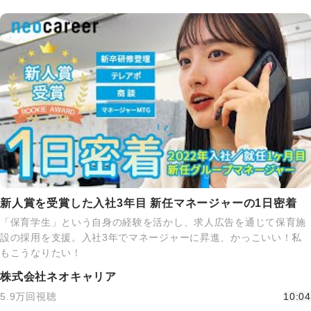
新人賞を受賞した入社3年目 新任マネージャーの1日密着
「保育学生」という自身の経験を活かし、求人広告を通じて保育施
設の採用を支援。入社3年でマネージャーに昇進、かっこいい！私
もこうなりたい！
株式会社ネオキャリア
5.9万回視聴
10:04