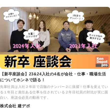
【新卒座談会】23&24入社の4名が会社・仕事・職場生活
についてホンネで語る！
先輩社員は入社２年目で店舗のナンバー２に抜擢！仕事を覚えてい
る１年目と責任ある仕事を任されている２年目社員の対比が実に面
白い。座談会必見の動画です。
株式会社 建デポ