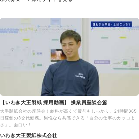
【いわき大王製紙 採用動画】 操業員座談会篇
大手製紙会社の座談会！給料が高くて賞与もしっかり。24時間365
日稼働の3交代勤務。男性なら共感できる「自分の仕事のカッコよ
さ」。面白い！
いわき大王製紙株式会社