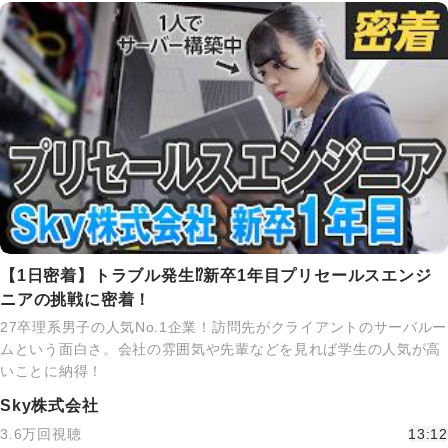
【1日密着】トラブル発生⁉新卒1年目プリセールスエンジ
ニアの挑戦に密着！
27卒理系男子の人気No.1企業！訪問先がクライアントのサーバルー
ムという面白さ。会社の雰囲気や先輩などを見れば学生の人気が高
いことに納得！
Sky株式会社
3.6万回視聴
13:12