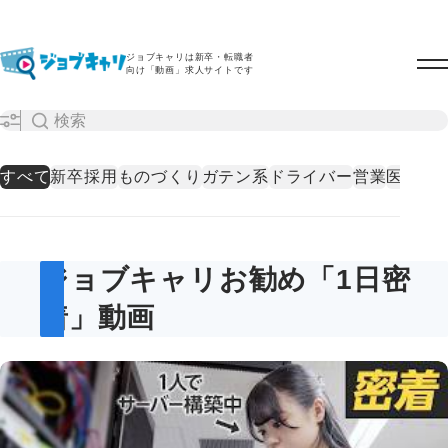
ジョブキャリは新卒・転職者
向け「動画」求人サイトです
すべて
新卒採用
ものづくり
ガテン系
ドライバー
営業
医療・
ジョブキャリお勧め「1日密
着」動画