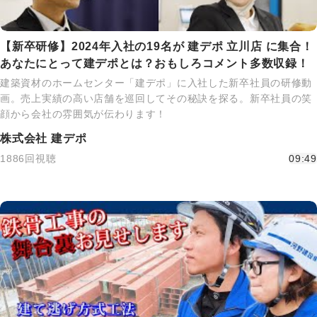
【新卒研修】2024年入社の19名が 建デポ 立川店 に集合！
あなたにとって建デポとは？おもしろコメント多数収録！
建築資材のホームセンター「建デポ」に入社した新卒社員の研修動
画。売上実績の高い店舗を巡回してその秘訣を探る。新卒社員の笑
顔から会社の雰囲気が伝わります！
株式会社 建デポ
1886回視聴
09:49