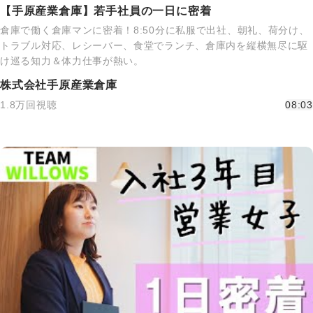
【手原産業倉庫】若手社員の一日に密着
倉庫で働く倉庫マンに密着！8:50分に私服で出社、朝礼、荷分け、
トラブル対応、レシーバー、食堂でランチ、倉庫内を縦横無尽に駆
け巡る知力＆体力仕事が熱い。
株式会社手原産業倉庫
1.8万回視聴
08:03