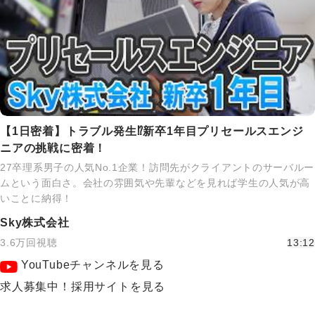
【1日密着】トラブル発生⁉新卒1年目プリセールスエンジ
ニアの挑戦に密着！
27卒理系男子の人気No.1企業！訪問先がクライアントのサーバルー
ムという面白さ。会社の雰囲気や先輩などを見れば学生の人気が高
いことに納得！
Sky株式会社
3.6万回視聴
13:12
YouTubeチャンネルを見る
求人募集中！採用サイトを見る