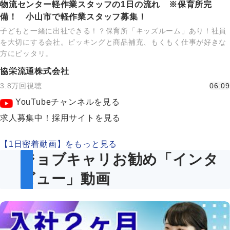
物流センター軽作業スタッフの1日の流れ ※保育所完
備！ 小山市で軽作業スタッフ募集！
子どもと一緒に出社できる！？保育所「キッズルーム」あり！社員
を大切にする会社。ピッキングと商品補充、もくもく仕事が好きな
方にピッタリ。
協栄流通株式会社
3.8万回視聴
06:09
YouTubeチャンネルを見る
求人募集中！採用サイトを見る
【1日密着動画】をもっと見る
ジョブキャリお勧め「インタ
ビュー」動画