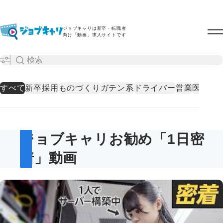
ジョブキャリは新卒・転職者
向け「動画」求人サイトです
すべて
新卒採用
ものづくり
ガテン系
ドライバー
営業
医療・
ジョブキャリお勧め「1日密
着」動画