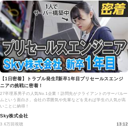
【1日密着】トラブル発生⁉新卒1年目プリセールスエンジ
ニアの挑戦に密着！
27卒理系男子の人気No.1企業！訪問先がクライアントのサーバルー
ムという面白さ。会社の雰囲気や先輩などを見れば学生の人気が高
いことに納得！
Sky株式会社
3.6万回視聴
13:12