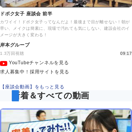
ドボク女子 座談会 前半
カワイイ！ドボク女子ってなんだよ！最後まで目が離せない！朝が
早い、メイクは簡素に、現場で汚れても気にしない、建設会社のイ
メージが大きく変わる！
岸本グループ
1.3万回視聴
09:17
YouTubeチャンネルを見る
求人募集中！採用サイトを見る
【座談会動画】をもっと見る
新着＆すべての動画