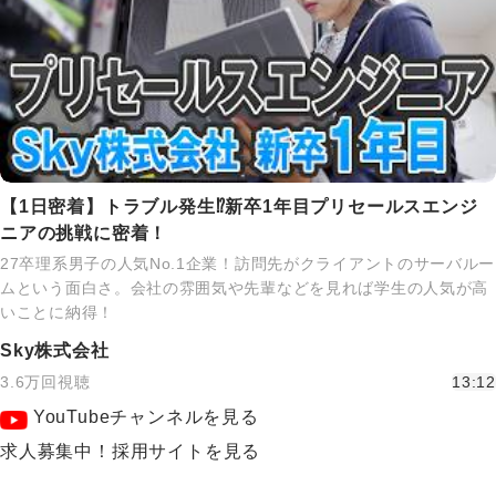
【1日密着】トラブル発生⁉新卒1年目プリセールスエンジ
ニアの挑戦に密着！
27卒理系男子の人気No.1企業！訪問先がクライアントのサーバルー
ムという面白さ。会社の雰囲気や先輩などを見れば学生の人気が高
いことに納得！
Sky株式会社
3.6万回視聴
13:12
YouTubeチャンネルを見る
求人募集中！採用サイトを見る