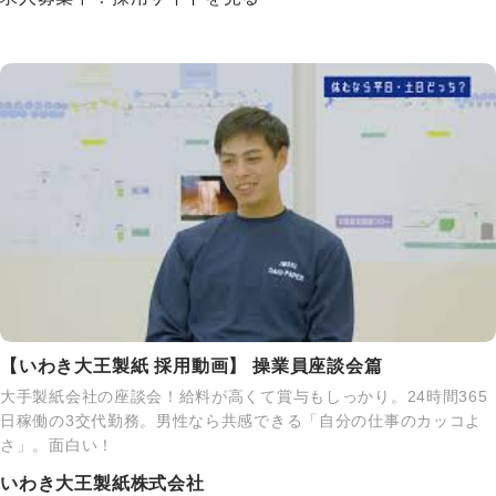
【いわき大王製紙 採用動画】 操業員座談会篇
大手製紙会社の座談会！給料が高くて賞与もしっかり。24時間365
日稼働の3交代勤務。男性なら共感できる「自分の仕事のカッコよ
さ」。面白い！
いわき大王製紙株式会社