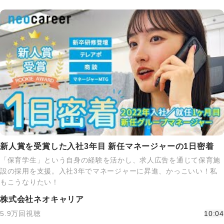
新人賞を受賞した入社3年目 新任マネージャーの1日密着
「保育学生」という自身の経験を活かし、求人広告を通じて保育施
設の採用を支援。入社3年でマネージャーに昇進、かっこいい！私
もこうなりたい！
株式会社ネオキャリア
5.9万回視聴
10:04