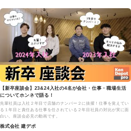
【新卒座談会】23&24入社の4名が会社・仕事・職場生活
についてホンネで語る！
先輩社員は入社２年目で店舗のナンバー２に抜擢！仕事を覚えてい
る１年目と責任ある仕事を任されている２年目社員の対比が実に面
白い。座談会必見の動画です。
株式会社 建デポ