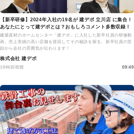
【新卒研修】2024年入社の19名が 建デポ 立川店 に集合！
あなたにとって建デポとは？おもしろコメント多数収録！
建築資材のホームセンター「建デポ」に入社した新卒社員の研修動
画。売上実績の高い店舗を巡回してその秘訣を探る。新卒社員の笑
顔から会社の雰囲気が伝わります！
株式会社 建デポ
1886回視聴
09:49