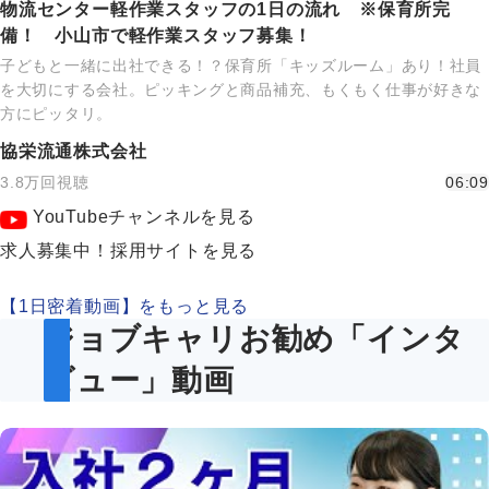
物流センター軽作業スタッフの1日の流れ ※保育所完
備！ 小山市で軽作業スタッフ募集！
子どもと一緒に出社できる！？保育所「キッズルーム」あり！社員
を大切にする会社。ピッキングと商品補充、もくもく仕事が好きな
方にピッタリ。
協栄流通株式会社
3.8万回視聴
06:09
YouTubeチャンネルを見る
求人募集中！採用サイトを見る
【1日密着動画】をもっと見る
ジョブキャリお勧め「インタ
ビュー」動画