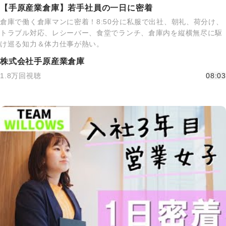
【手原産業倉庫】若手社員の一日に密着
倉庫で働く倉庫マンに密着！8:50分に私服で出社、朝礼、荷分け、
トラブル対応、レシーバー、食堂でランチ、倉庫内を縦横無尽に駆
け巡る知力＆体力仕事が熱い。
株式会社手原産業倉庫
1.8万回視聴
08:03