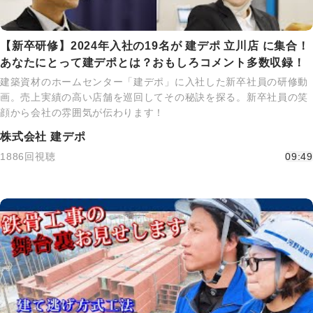
【新卒研修】2024年入社の19名が 建デポ 立川店 に集合！
あなたにとって建デポとは？おもしろコメント多数収録！
建築資材のホームセンター「建デポ」に入社した新卒社員の研修動
画。売上実績の高い店舗を巡回してその秘訣を探る。新卒社員の笑
顔から会社の雰囲気が伝わります！
株式会社 建デポ
1886回視聴
09:49