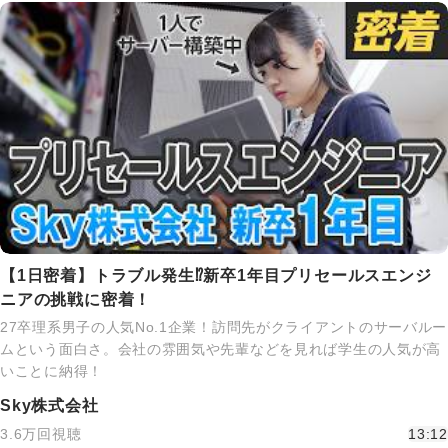
【1日密着】トラブル発生⁉新卒1年目プリセールスエンジ
ニアの挑戦に密着！
27卒理系男子の人気No.1企業！訪問先がクライアントのサーバルー
ムという面白さ。会社の雰囲気や先輩などを見れば学生の人気が高
いことに納得！
Sky株式会社
3.6万回視聴
13:12