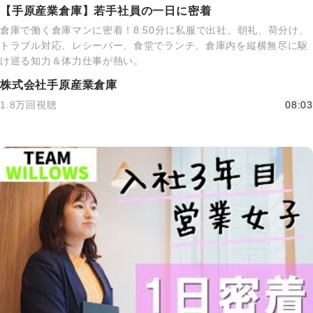
【手原産業倉庫】若手社員の一日に密着
倉庫で働く倉庫マンに密着！8:50分に私服で出社、朝礼、荷分け、
トラブル対応、レシーバー、食堂でランチ、倉庫内を縦横無尽に駆
け巡る知力＆体力仕事が熱い。
株式会社手原産業倉庫
1.8万回視聴
08:03