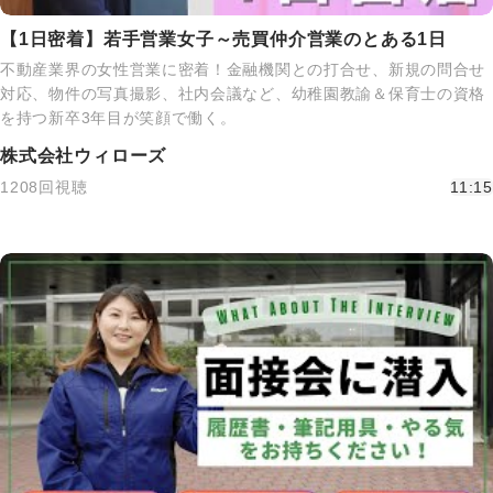
【1日密着】若手営業女子～売買仲介営業のとある1日
不動産業界の女性営業に密着！金融機関との打合せ、新規の問合せ
対応、物件の写真撮影、社内会議など、幼稚園教諭＆保育士の資格
を持つ新卒3年目が笑顔で働く。
株式会社ウィローズ
1208回視聴
11:15