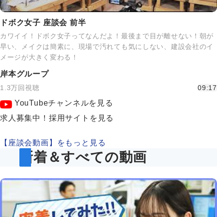
ドボク女子 座談会 前半
カワイイ！ドボク女子ってなんだよ！最後まで目が離せない！朝が
早い、メイクは簡素に、現場で汚れても気にしない、建設会社のイ
メージが大きく変わる！
岸本グループ
1.3万回視聴
09:17
YouTubeチャンネルを見る
求人募集中！採用サイトを見る
【座談会動画】をもっと見る
新着＆すべての動画