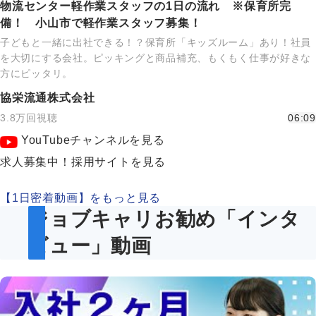
物流センター軽作業スタッフの1日の流れ ※保育所完
備！ 小山市で軽作業スタッフ募集！
子どもと一緒に出社できる！？保育所「キッズルーム」あり！社員
を大切にする会社。ピッキングと商品補充、もくもく仕事が好きな
方にピッタリ。
協栄流通株式会社
3.8万回視聴
06:09
YouTubeチャンネルを見る
求人募集中！採用サイトを見る
【1日密着動画】をもっと見る
ジョブキャリお勧め「インタ
ビュー」動画