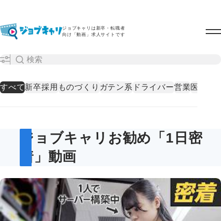
ジョブキャリは新卒・転職者
向け「動画」求人サイトです
すべて
新卒採用
ものづくり
ガテン系
ドライバー
営業
医療・
ジョブキャリお勧め「1日密
着」動画