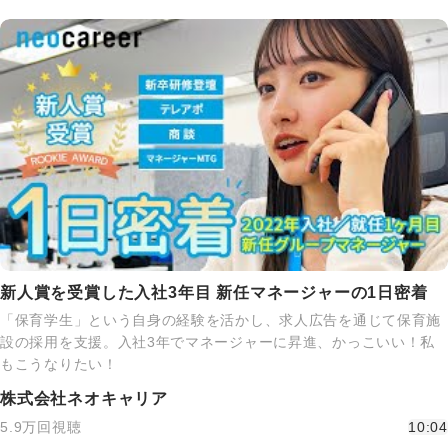
新人賞を受賞した入社3年目 新任マネージャーの1日密着
「保育学生」という自身の経験を活かし、求人広告を通じて保育施
設の採用を支援。入社3年でマネージャーに昇進、かっこいい！私
もこうなりたい！
株式会社ネオキャリア
5.9万回視聴
10:04