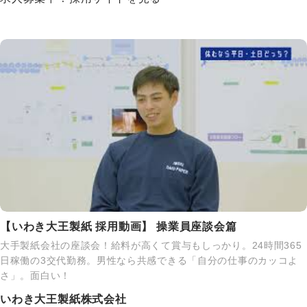
【いわき大王製紙 採用動画】 操業員座談会篇
大手製紙会社の座談会！給料が高くて賞与もしっかり。24時間365
日稼働の3交代勤務。男性なら共感できる「自分の仕事のカッコよ
さ」。面白い！
いわき大王製紙株式会社