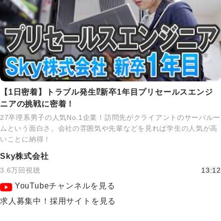
【1日密着】トラブル発生⁉新卒1年目プリセールスエンジ
ニアの挑戦に密着！
27卒理系男子の人気No.1企業！訪問先がクライアントのサーバルー
ムという面白さ。会社の雰囲気や先輩などを見れば学生の人気が高
いことに納得！
Sky株式会社
3.6万回視聴
13:12
YouTubeチャンネルを見る
求人募集中！採用サイトを見る