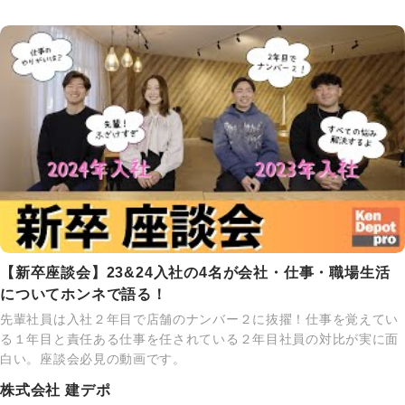
【新卒座談会】23&24入社の4名が会社・仕事・職場生活
についてホンネで語る！
先輩社員は入社２年目で店舗のナンバー２に抜擢！仕事を覚えてい
る１年目と責任ある仕事を任されている２年目社員の対比が実に面
白い。座談会必見の動画です。
株式会社 建デポ