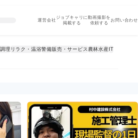
ジョブキャリに
動画撮影を
運営会社
お問い合わせ
掲載する
依頼する
・調理
リラク・温浴
警備
販売・サービス
農林水産
IT