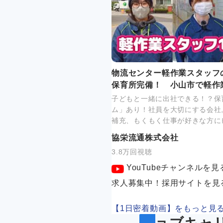
物流センター軽作業スタッフ
保育所完備！ 小山市で軽作
子どもと一緒に出社できる！？保
ム」あり！社員を大切にする会社
補充、もくもく仕事が好きな方に
協栄流通株式会社
3.8万回視聴
YouTubeチャンネルを見
求人募集中！採用サイトを見
【1日密着動画】をもっと見