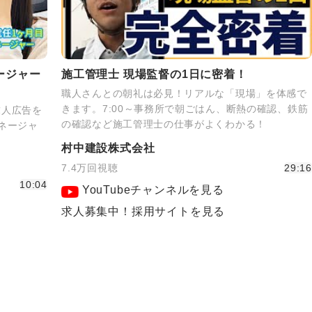
ージャー
施工管理士 現場監督の1日に密着！
職人さんとの朝礼は必見！リアルな「現場」を体感で
きます。7:00～事務所で朝ごはん、断熱の確認、鉄筋
求人広告を
の確認など施工管理士の仕事がよくわかる！
ネージャ
！
村中建設株式会社
7.4万回視聴
29:16
10:04
YouTubeチャンネルを見る
求人募集中！採用サイトを見る