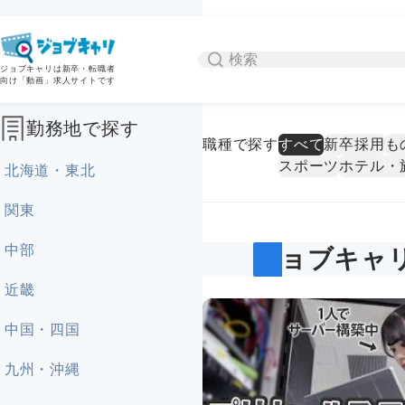
ジョブキャリは新卒・転職者
向け「動画」求人サイトです
勤務地で探す
職種で探す
すべて
新卒採用
も
スポーツ
ホテル・
北海道・東北
関東
中部
ジョブキャ
近畿
中国・四国
九州・沖縄