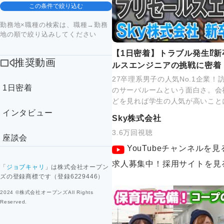
この条件で絞り込む
勤務地×職種の検索は、職種→勤務
地の順で絞り込みしてください
【1日密着】トラブル発生⁉新
推奨動画
ルスエンジニアの挑戦に密着
27卒理系男子の人気No.1企業
1日密着
のサーバルームという面白さ。会
どを見れば学生の人気が高いこと
インタビュー
Sky株式会社
3.6万回視聴
座談会
YouTubeチャンネルを見
求人募集中！採用サイトを見
「
ジョブキャリ
」は株式会社オープン
ズの登録商標です（登録6229446）
2024 ©株式会社オープンズAll Rights
Reserved.