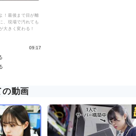
よ！最後まで目が離
に、現場で汚れても
が大きく変わる！
09:17
る
る
ての動画