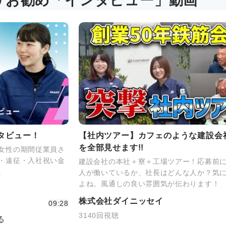
リお勧め「インタビュー」動画
タビュー！
【社内ツアー】カフェのような建設会社
を全部見せます!!
女性の期間従業員さ
・遠征・入社祝い金
建設会社の本社＋寮＋工場ツアー！応募前
。
人が働いているか、社長はどんな人か？気
よね。風通しの良い雰囲気が伝わります！
株式会社ダイニッセイ
09:28
3140回視聴
る