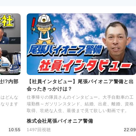
!?内部
【社員インタビュー】尾張パイオニア警備と出
会ったきっかけは？
にはどんな
仕事帰りの隊員さんのインタビュー。大手自動車の工
になります
場勤務～ガソリンスタンド、結婚、出産、離婚、資格
取得、壮絶な人生、最後まで見て欲しい動画です。
株式会社尾張パイオニア警備
10:55
1497回視聴
22:09