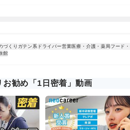
のづくり
ガテン系
ドライバー
営業
医療・介護・薬局
フード
旅館
リお勧め「1日密着」動画