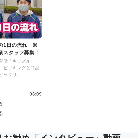
の1日の流れ ※
業スタッフ募集！
育所「キッズルー
。ピッキングと商品
ピッタリ。
06:09
る
る
る