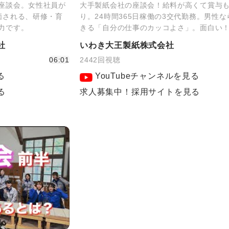
座談会。女性社員が
大手製紙会社の座談会！給料が高くて賞与
価される、研修・育
り。24時間365日稼働の3交代勤務。男性
力です。
きる「自分の仕事のカッコよさ」。面白い
社
いわき大王製紙株式会社
06:01
2442回視聴
る
YouTubeチャンネルを見る
る
求人募集中！採用サイトを見る