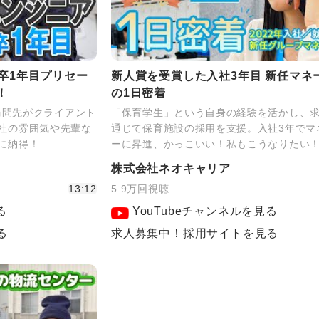
卒1年目プリセー
新人賞を受賞した入社3年目 新任マネ
！
の1日密着
！訪問先がクライアント
「保育学生」という自身の経験を活かし、
社の雰囲気や先輩な
通じて保育施設の採用を支援。入社3年でマ
に納得！
ーに昇進、かっこいい！私もこうなりたい
株式会社ネオキャリア
13:12
5.9万回視聴
る
YouTubeチャンネルを見る
る
求人募集中！採用サイトを見る