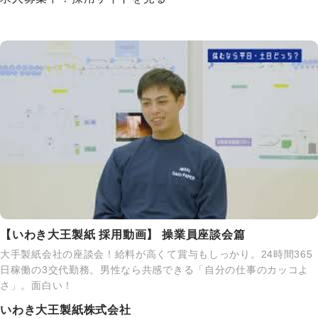
【いわき大王製紙 採用動画】 操業員座談会篇
大手製紙会社の座談会！給料が高くて賞与もしっかり。24時間365
日稼働の3交代勤務。男性なら共感できる「自分の仕事のカッコよ
さ」。面白い！
いわき大王製紙株式会社