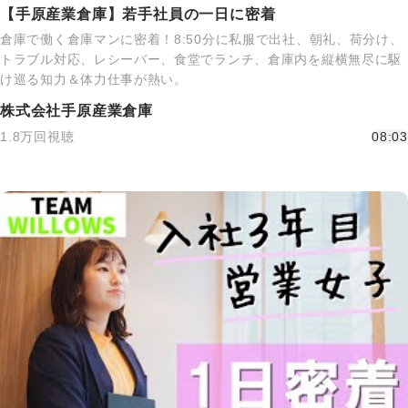
【手原産業倉庫】若手社員の一日に密着
倉庫で働く倉庫マンに密着！8:50分に私服で出社、朝礼、荷分け、
トラブル対応、レシーバー、食堂でランチ、倉庫内を縦横無尽に駆
け巡る知力＆体力仕事が熱い。
株式会社手原産業倉庫
1.8万回視聴
08:03