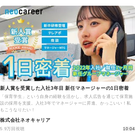
新人賞を受賞した入社3年目 新任マネージャーの1日密着
「保育学生」という自身の経験を活かし、求人広告を通じて保育施
設の採用を支援。入社3年でマネージャーに昇進、かっこいい！私
もこうなりたい！
株式会社ネオキャリア
5.9万回視聴
10:04