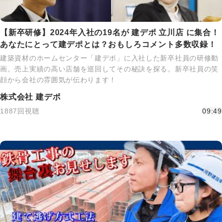
【新卒研修】2024年入社の19名が 建デポ 立川店 に集合！
あなたにとって建デポとは？おもしろコメント多数収録！
建築資材のホームセンター「建デポ」に入社した新卒社員の研修動
画。売上実績の高い店舗を巡回してその秘訣を探る。新卒社員の笑
顔から会社の雰囲気が伝わります！
株式会社 建デポ
1887回視聴
09:49