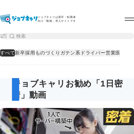
ジョブキャリは新卒・転職者
向け「動画」求人サイトです
すべて
新卒採用
ものづくり
ガテン系
ドライバー
営業
医療・
ジョブキャリお勧め「1日密
着」動画