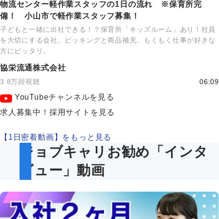
物流センター軽作業スタッフの1日の流れ ※保育所完
備！ 小山市で軽作業スタッフ募集！
子どもと一緒に出社できる！？保育所「キッズルーム」あり！社員
を大切にする会社。ピッキングと商品補充、もくもく仕事が好きな
方にピッタリ。
協栄流通株式会社
3.8万回視聴
06:09
YouTubeチャンネルを見る
求人募集中！採用サイトを見る
【1日密着動画】をもっと見る
ジョブキャリお勧め「インタ
ビュー」動画