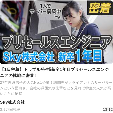
【1日密着】トラブル発生⁉新卒1年目プリセールスエンジ
ニアの挑戦に密着！
27卒理系男子の人気No.1企業！訪問先がクライアントのサーバルー
ムという面白さ。会社の雰囲気や先輩などを見れば学生の人気が高
いことに納得！
Sky株式会社
3.6万回視聴
13:12