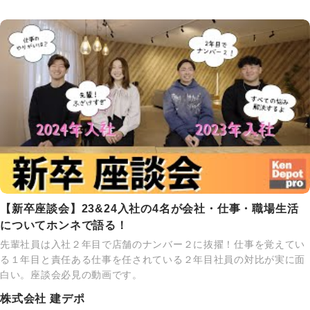
【新卒座談会】23&24入社の4名が会社・仕事・職場生活
についてホンネで語る！
先輩社員は入社２年目で店舗のナンバー２に抜擢！仕事を覚えてい
る１年目と責任ある仕事を任されている２年目社員の対比が実に面
白い。座談会必見の動画です。
株式会社 建デポ