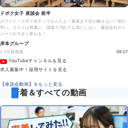
ドボク女子 座談会 前半
カワイイ！ドボク女子ってなんだよ！最後まで目が離せない！朝が
早い、メイクは簡素に、現場で汚れても気にしない、建設会社のイ
メージが大きく変わる！
岸本グループ
1.3万回視聴
09:17
YouTubeチャンネルを見る
求人募集中！採用サイトを見る
【座談会動画】をもっと見る
新着＆すべての動画