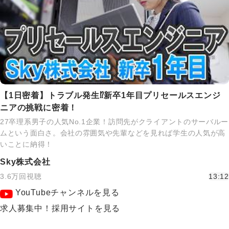
【1日密着】トラブル発生⁉新卒1年目プリセールスエンジ
ニアの挑戦に密着！
27卒理系男子の人気No.1企業！訪問先がクライアントのサーバルー
ムという面白さ。会社の雰囲気や先輩などを見れば学生の人気が高
いことに納得！
Sky株式会社
3.6万回視聴
13:12
YouTubeチャンネルを見る
求人募集中！採用サイトを見る