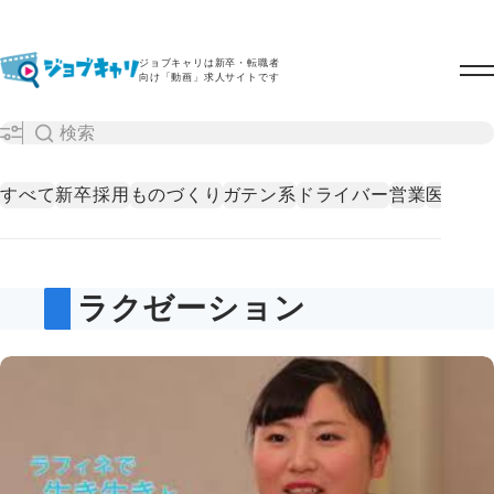
ジョブキャリは新卒・転職者
向け「動画」求人サイトです
すべて
新卒採用
ものづくり
ガテン系
ドライバー
営業
医療・
リラクゼーション