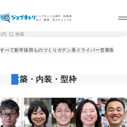
ジョブキャリは新卒・転職者
向け「動画」求人サイトです
すべて
新卒採用
ものづくり
ガテン系
ドライバー
営業
医療・
建築・内装・型枠