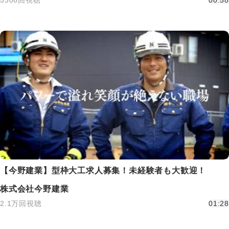
5306回視聴
00:58
【今野建業】型枠大工求人募集！未経験者も大歓迎！
株式会社今野建業
2.1万回視聴
01:28