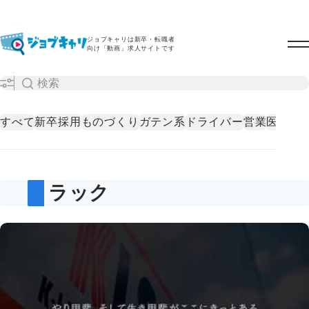
ジョブキャリは新卒・転職者
向け「動画」求人サイトです
すべて
新卒採用
ものづくり
ガテン系
ドライバー
営業
医療・
トラック