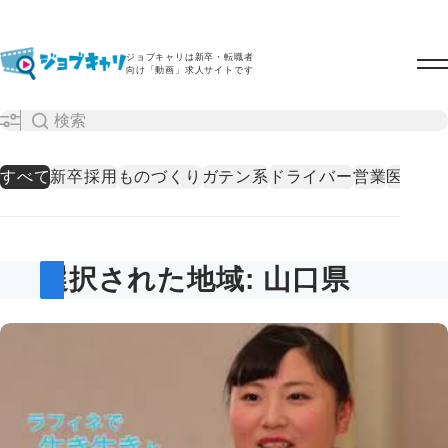
ジョブキャリは新卒・転職者
向け「動画」求人サイトです
すべて
新卒採用
ものづくり
ガテン系
ドライバー
営業
医療・
選択された地域: 山口県