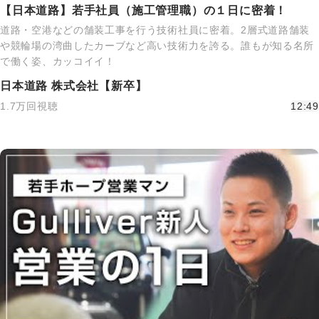
【日本道路】若手社員（施工管理職）の１日に密着！
道路・空港などの舗装工事を行う技術社員に密着。2層式道路舗装
や競輪場の湾曲したカーブなど高い技術力を誇る。誰もが知る名所
で働く姿、カッコイイ！
日本道路 株式会社【新卒】
1.7万回視聴
12:49