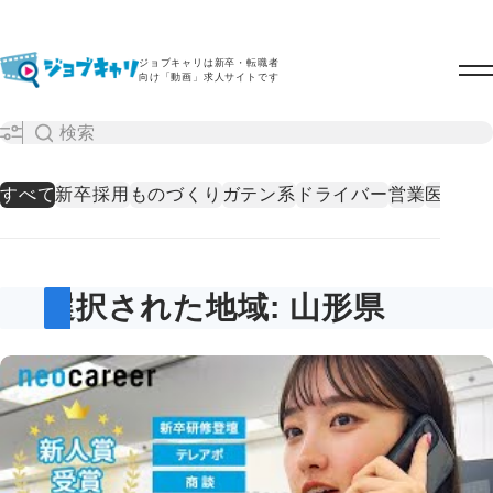
ジョブキャリは新卒・転職者
向け「動画」求人サイトです
すべて
新卒採用
ものづくり
ガテン系
ドライバー
営業
医療・
選択された地域: 山形県