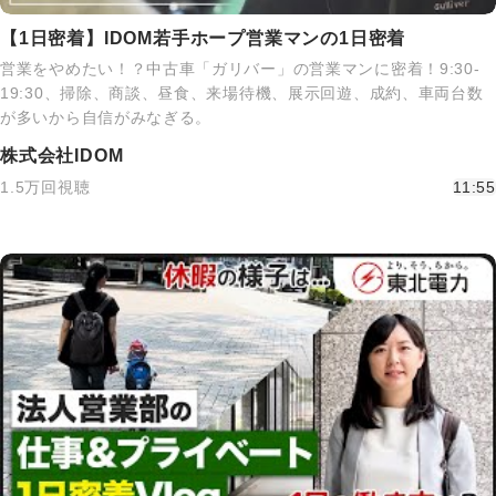
【1日密着】IDOM若手ホープ営業マンの1日密着
営業をやめたい！？中古車「ガリバー」の営業マンに密着！9:30-
19:30、掃除、商談、昼食、来場待機、展示回遊、成約、車両台数
が多いから自信がみなぎる。
株式会社IDOM
1.5万回視聴
11:55