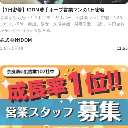
【1日密着】IDOM若手ホープ営業マンの1日密着
営業をやめたい！？中古車「ガリバー」の営業マンに密着！9:30-
19:30、掃除、商談、昼食、来場待機、展示回遊、成約、車両台数
が多いから自信がみなぎる。
株式会社IDOM
1.5万回視聴
11:55