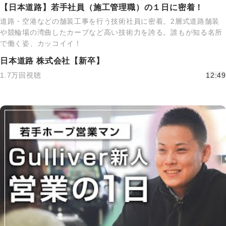
【日本道路】若手社員（施工管理職）の１日に密着！
道路・空港などの舗装工事を行う技術社員に密着。2層式道路舗装
や競輪場の湾曲したカーブなど高い技術力を誇る。誰もが知る名所
で働く姿、カッコイイ！
日本道路 株式会社【新卒】
1.7万回視聴
12:49