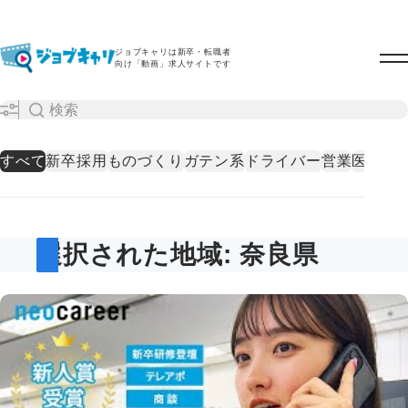
ジョブキャリは新卒・転職者
向け「動画」求人サイトです
すべて
新卒採用
ものづくり
ガテン系
ドライバー
営業
医療・
選択された地域: 奈良県