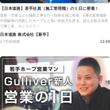
【日本道路】若手社員（施工管理職）の１日に密着！
道路・空港などの舗装工事を行う技術社員に密着。2層式道路舗装
や競輪場の湾曲したカーブなど高い技術力を誇る。誰もが知る名所
で働く姿、カッコイイ！
日本道路 株式会社【新卒】
1.7万回視聴
12:49