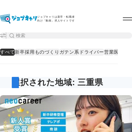
ジョブキャリは新卒・転職者
向け「動画」求人サイトです
すべて
新卒採用
ものづくり
ガテン系
ドライバー
営業
医療・
選択された地域: 三重県