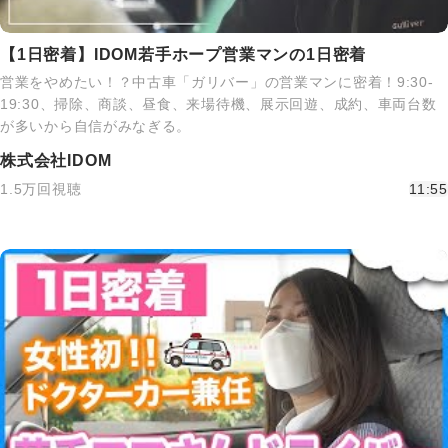
【1日密着】IDOM若手ホープ営業マンの1日密着
営業をやめたい！？中古車「ガリバー」の営業マンに密着！9:30-
19:30、掃除、商談、昼食、来場待機、展示回遊、成約、車両台数
が多いから自信がみなぎる。
株式会社IDOM
1.5万回視聴
11:55