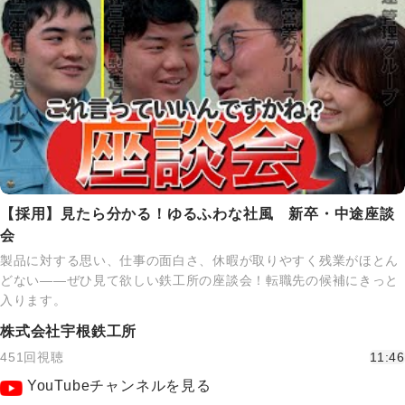
【採用】見たら分かる！ゆるふわな社風 新卒・中途座談
会
製品に対する思い、仕事の面白さ、休暇が取りやすく残業がほとん
どない――ぜひ見て欲しい鉄工所の座談会！転職先の候補にきっと
入ります。
株式会社宇根鉄工所
451回視聴
11:46
YouTubeチャンネルを見る