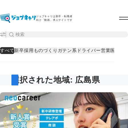
ジョブキャリは新卒・転職者
向け「動画」求人サイトです
すべて
新卒採用
ものづくり
ガテン系
ドライバー
営業
医療・
選択された地域: 広島県