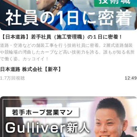
【日本道路】若手社員（施工管理職）の１日に密着！
道路・空港などの舗装工事を行う技術社員に密着。2層式道路舗装
や競輪場の湾曲したカーブなど高い技術力を誇る。誰もが知る名所
で働く姿、カッコイイ！
日本道路 株式会社【新卒】
1.7万回視聴
12:49