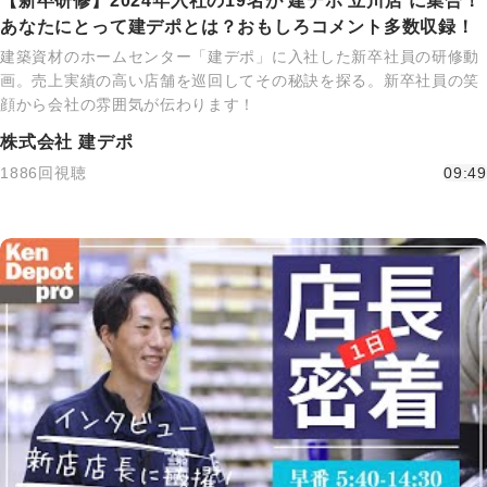
【新卒研修】2024年入社の19名が 建デポ 立川店 に集合！
あなたにとって建デポとは？おもしろコメント多数収録！
建築資材のホームセンター「建デポ」に入社した新卒社員の研修動
画。売上実績の高い店舗を巡回してその秘訣を探る。新卒社員の笑
顔から会社の雰囲気が伝わります！
株式会社 建デポ
1886回視聴
09:49