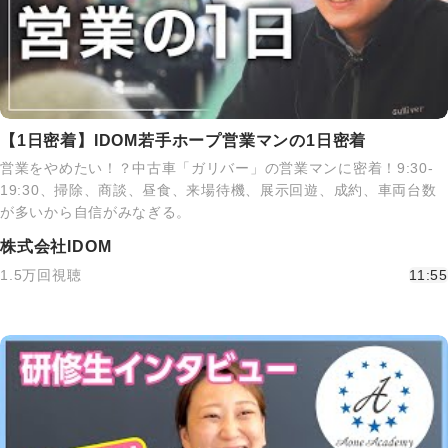
【1日密着】IDOM若手ホープ営業マンの1日密着
営業をやめたい！？中古車「ガリバー」の営業マンに密着！9:30-
19:30、掃除、商談、昼食、来場待機、展示回遊、成約、車両台数
が多いから自信がみなぎる。
株式会社IDOM
1.5万回視聴
11:55