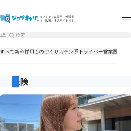
ジョブキャリは新卒・転職者
向け「動画」求人サイトです
すべて
新卒採用
ものづくり
ガテン系
ドライバー
営業
医療・
保険