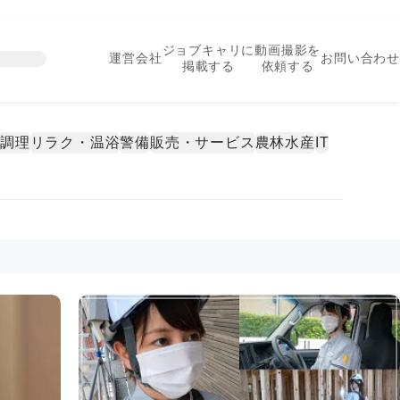
ジョブキャリに
動画撮影を
運営会社
お問い合わせ
掲載する
依頼する
・調理
リラク・温浴
警備
販売・サービス
農林水産
IT