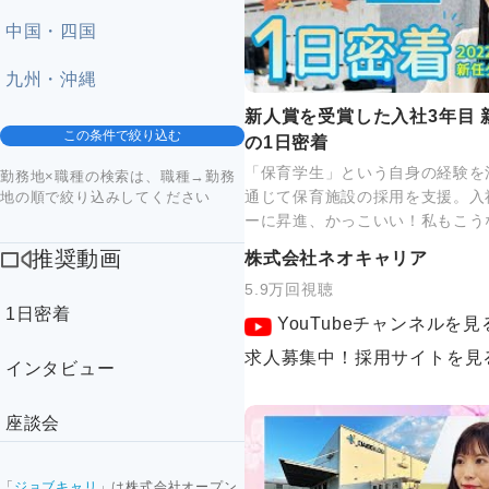
中国・四国
九州・沖縄
新人賞を受賞した入社3年目 
この条件で絞り込む
の1日密着
「保育学生」という自身の経験を
勤務地×職種の検索は、職種→勤務
通じて保育施設の採用を支援。入
地の順で絞り込みしてください
ーに昇進、かっこいい！私もこう
推奨動画
株式会社ネオキャリア
5.9万回視聴
1日密着
YouTubeチャンネルを見
求人募集中！採用サイトを見
インタビュー
座談会
「
ジョブキャリ
」は株式会社オープン