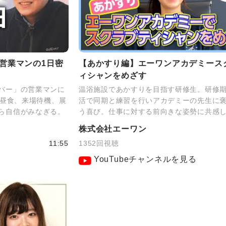
プ営業マンの1日密
【あかすり編】エーワンアカデミース
ィシャンをめざす
バー」の営業マンに
温浴施設であかすりを目指す研修生。研修
談、昼食、来場待機、展
活で同期と練習を行いアカデミーの先生に
ら自信がみなぎる。
う喜び。仕事に対する前向きな姿勢に共感
株式会社エーワン
11:55
1352回視聴
YouTubeチャンネルを見る