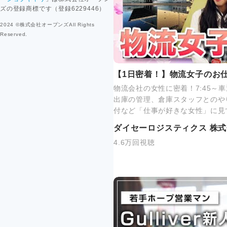
ズの登録商標です（登録6229446）
2024 ©株式会社オープンズAll Rights
Reserved.
【1日密着！】物流女子のお
物流会社の女性に密着！7:45～
出庫の管理、倉庫スタッフとのや
付など「仕事が好きな女性」に見
ダイセーロジスティクス 株
4.6万回視聴