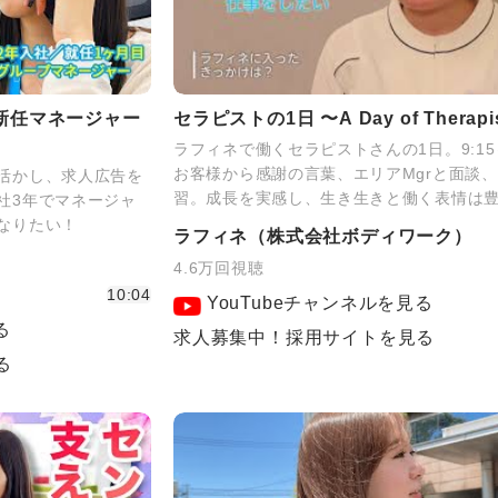
新任マネージャー
セラピストの1日 〜A Day of Therapi
ラフィネで働くセラピストさんの1日。9:15～
お客様から感謝の言葉、エリアMgrと面談
活かし、求人広告を
習。成長を実感し、生き生きと働く表情は
社3年でマネージャ
なりたい！
ラフィネ（株式会社ボディワーク）
4.6万回視聴
10:04
YouTubeチャンネルを見る
る
求人募集中！採用サイトを見る
る