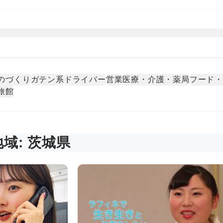
のづくり
ガテン系
ドライバー
営業
医療・介護・薬局
フード
旅館
域: 茨城県