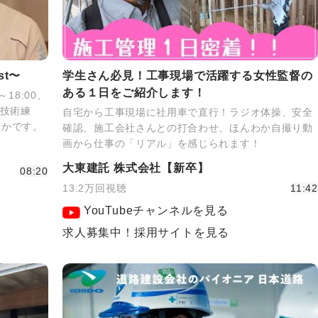
st〜
学生さん必見！工事現場で活躍する女性監督の
ある１日をご紹介します！
18:00、
、技術練
自宅から工事現場に社用車で直行！ラジオ体操、安全
豊かです。
確認、施工会社さんとの打合わせ、ほんわか自撮り動
画から仕事の「リアル」を感じられます！
大東建託 株式会社【新卒】
08:20
13.2万回視聴
11:42
YouTubeチャンネルを見る
求人募集中！採用サイトを見る