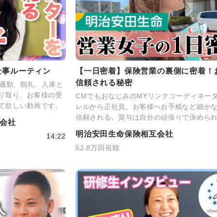
仕事ルーティン
【一日密着】保険営業の裏側に密着！
信頼される秘密
車通勤、朝礼、入庫と
り取り、お客様の受
CMでもおなじみのMYリンクコーディネー
て欲しい動画です。
レルから正社員。お客様へお手紙など細か
信頼される。賞与は自分の頑張りで決めら
式会社
明治安田生命保険相互会社
14:22
52.8万回視聴