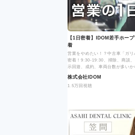
【1日密着】IDOM若手ホー
着
営業をやめたい！？中古車「ガリ
密着！9:30-19:30、掃除、商
示回遊、成約、車両台数が多いか
株式会社IDOM
1.5万回視聴