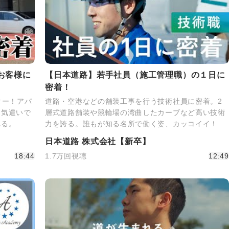
お客様に
【日本道路】若手社員（施工管理職）の１日に
密着！
ター！アパ
道路・空港などの舗装工事を行う技術社員に密着。2
な気遣いで
層式道路舗装や競輪場の湾曲したカーブなど高い技術
れる。
力を誇る。誰もが知る名所で働く姿、カッコイイ！
日本道路 株式会社【新卒】
18:44
1.7万回視聴
12:49