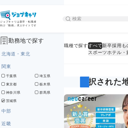
ジョブキャリは新卒・転職者
向け「動画」求人サイトです
勤務地で探す
職種で探す
すべて
新卒採用
も
スポーツ
ホテル・
北海道・東北
関東
千葉県
埼玉県
選択された地
東京都
栃木県
神奈川県
群馬県
茨城県
中部
近畿