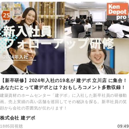
【新卒研修】2024年入社の19名が 建デポ 立川店 に集合！
あなたにとって建デポとは？おもしろコメント多数収録！
建築資材のホームセンター「建デポ」に入社した新卒社員の研修動
画。売上実績の高い店舗を巡回してその秘訣を探る。新卒社員の笑
顔から会社の雰囲気が伝わります！
株式会社 建デポ
1885回視聴
09:49