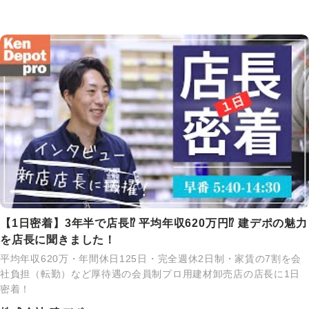
【1日密着】3年半で店長⁉ 平均年収620万円⁉ 建デポの魅力
を店長に聞きました！
平均年収620万・年間休日125日・完全週休2日制・家賃の7割を会
社負担（転勤）など厚待遇の会員制プロ用建材卸売店の店長に1日
密着！