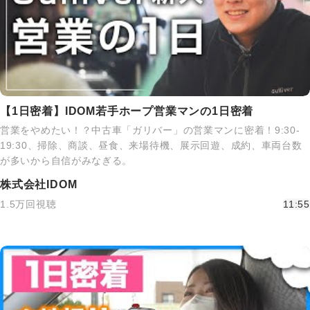
【1日密着】IDOM若手ホープ営業マンの1日密着
営業をやめたい！？中古車「ガリバー」の営業マンに密着！9:30-
19:30、掃除、商談、昼食、来場待機、展示回遊、成約、車両台数
が多いから自信がみなぎる。
株式会社IDOM
1.5万回視聴
11:55