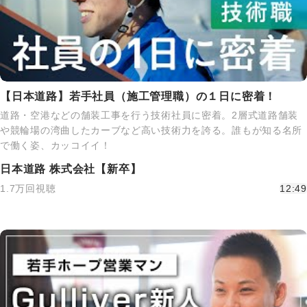
【日本道路】若手社員（施工管理職）の１日に密着！
道路・空港などの舗装工事を行う技術社員に密着。2層式道路舗装
や競輪場の湾曲したカーブなど高い技術力を誇る。誰もが知る名所
で働く姿、カッコイイ！
日本道路 株式会社【新卒】
1.7万回視聴
12:49