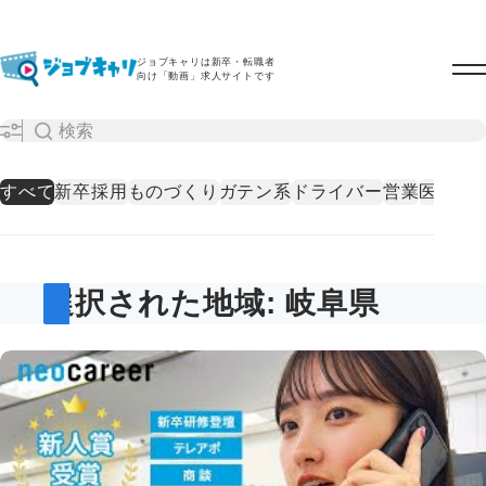
ジョブキャリは新卒・転職者
向け「動画」求人サイトです
すべて
新卒採用
ものづくり
ガテン系
ドライバー
営業
医療・
選択された地域: 岐阜県